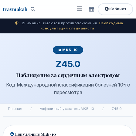
travma
kab
Кабинет
Открыть
Быстрый
Поиск
доступ
меню
Внимание: имеются противопоказания.
Необходима
консультация специалиста.
МКБ-10
Z45.0
Наблюдение за сердечным электродом
Код Международной классификации болезней 10-го
пересмотра
Главная
/
Алфавитный указатель МКБ-10
/
Z45.0
Популярные МКБ-10