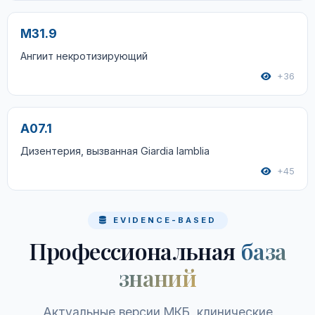
M31.9
Ангиит некротизирующий
+36
A07.1
Дизентерия, вызванная Giardia lamblia
+45
EVIDENCE-BASED
Профессиональная
база
знаний
Актуальные версии МКБ, клинические