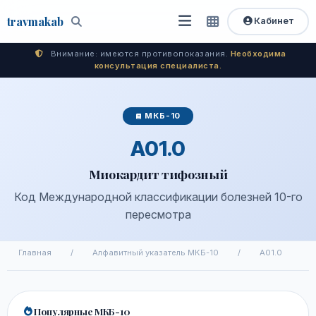
travma
kab
Кабинет
Открыть
Быстрый
Поиск
доступ
меню
Внимание: имеются противопоказания.
Необходима
консультация специалиста.
МКБ-10
A01.0
Миокардит тифозный
Код Международной классификации болезней 10-го
пересмотра
Главная
/
Алфавитный указатель МКБ-10
/
A01.0
Популярные МКБ-10