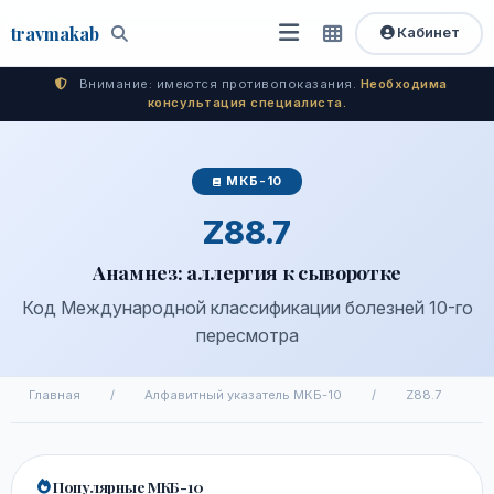
travma
kab
Кабинет
Открыть
Быстрый
Поиск
доступ
меню
Внимание: имеются противопоказания.
Необходима
консультация специалиста.
МКБ-10
Z88.7
Анамнез: аллергия к сыворотке
Код Международной классификации болезней 10-го
пересмотра
Главная
/
Алфавитный указатель МКБ-10
/
Z88.7
Популярные МКБ-10