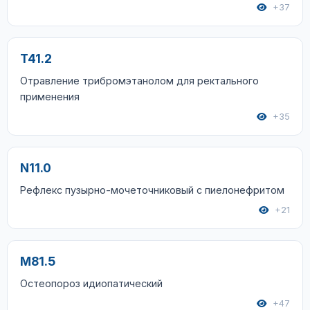
+37
T41.2
Отравление трибромэтанолом для ректального
применения
+35
N11.0
Рефлекс пузырно-мочеточниковый с пиелонефритом
+21
M81.5
Остеопороз идиопатический
+47