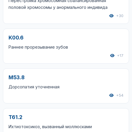
Перестройка хромосомная сбалансированная
половой хромосомы у анормального индивида
+30
K00.6
Раннее прорезывание зубов
+17
M53.8
Дорсопатия уточненная
+54
T61.2
Ихтиотоксикоз, вызванный моллюсками