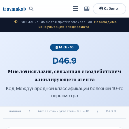
travma
kab
Кабинет
Открыть
Быстрый
Поиск
доступ
меню
Внимание: имеются противопоказания.
Необходима
консультация специалиста.
МКБ-10
D46.9
Миелодисплазия, связанная с воздействием
алкилирующего агента
Код Международной классификации болезней 10-го
пересмотра
Главная
/
Алфавитный указатель МКБ-10
/
D46.9