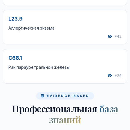
L23.9
Аллергическая экзема
+42
C68.1
Рак парауретральной железы
+26
EVIDENCE-BASED
Профессиональная
база
знаний