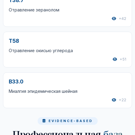
T38.7
Отравление зеранолом
+42
T58
Отравление окисью углерода
+51
B33.0
Миалгия эпидемическая шейная
+22
EVIDENCE-BASED
Профессиональная
база