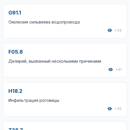
G91.1
Окклюзия сильвиева водопровода
+33
F05.8
Делирий, вызванный несколькими причинами
+41
H18.2
Инфильтрация роговицы
+35