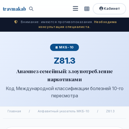
travma
kab
Кабинет
Открыть
Быстрый
Поиск
доступ
меню
Внимание: имеются противопоказания.
Необходима
консультация специалиста.
МКБ-10
Z81.3
Анамнез семейный: злоупотребление
наркотиками
Код Международной классификации болезней 10-го
пересмотра
Главная
/
Алфавитный указатель МКБ-10
/
Z81.3