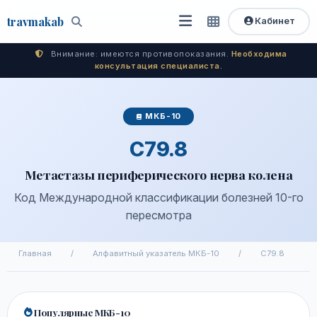
travma
kab
Кабинет
Открыть
Быстрый
Поиск
доступ
меню
Внимание: имеются противопоказания.
Необходима
консультация специалиста.
МКБ-10
C79.8
Метастазы периферического нерва колена
Код Международной классификации болезней 10-го
пересмотра
Главная
/
Алфавитный указатель МКБ-10
/
C79.8
Популярные МКБ-10