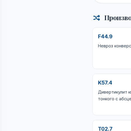
Произво
F44.9
Невроз конвер
K57.4
Дивертикулит к
тонкого с абсц
T02.7