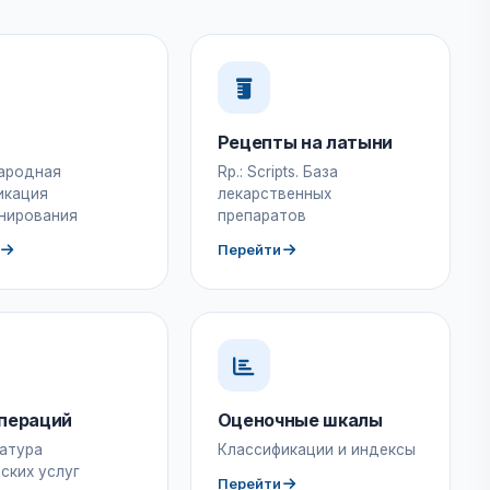
Рецепты на латыни
ародная
Rp.: Scripts. База
икация
лекарственных
нирования
препаратов
Перейти
пераций
Оценочные шкалы
атура
Классификации и индексы
ских услуг
Перейти