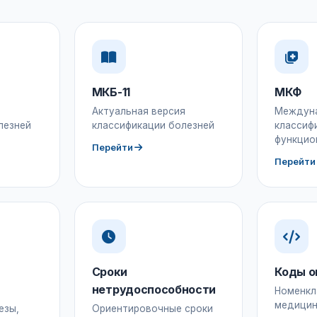
МКБ-11
МКФ
Актуальная версия
Междун
лезней
классификации болезней
классиф
функцио
Перейти
Перейти
Сроки
Коды о
нетрудоспособности
Номенкл
медицин
езы,
Ориентировочные сроки