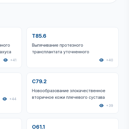
T85.6
нного
Выпячивание протезного
рахуса
трансплантата уточненного
+41
+40
C79.2
Новообразование злокачественное
вторичное кожи плечевого сустава
+44
+39
O61.1