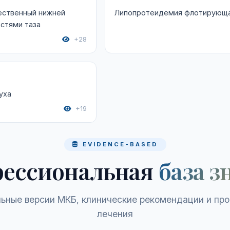
ственный нижней
Липопротеидемия флотирующа
остями таза
+28
уха
+19
EVIDENCE-BASED
ессиональная
база з
ьные версии МКБ, клинические рекомендации и пр
лечения