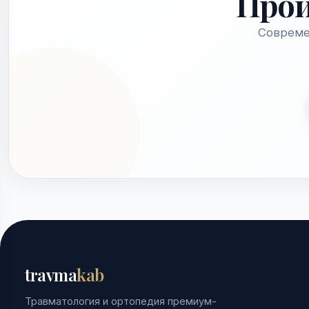
Про
Совреме
travma
kab
Травматология и ортопедия премиум-