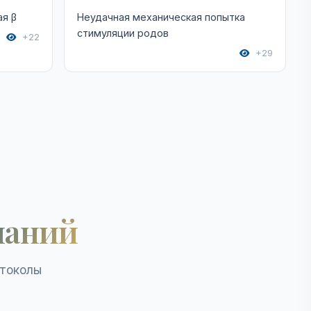
я β
Неудачная механическая попытка
стимуляции родов
+22
+29
наний
отоколы