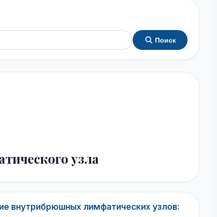
Поиск
тического узла
ние внутрибрюшных лимфатических узлов: