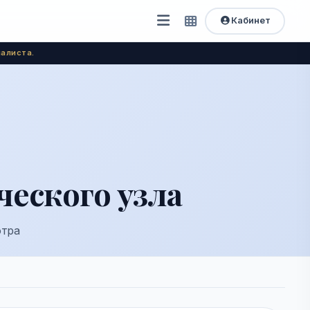
Кабинет
Открыть
Быстрый
доступ
меню
алиста.
еского узла
отра