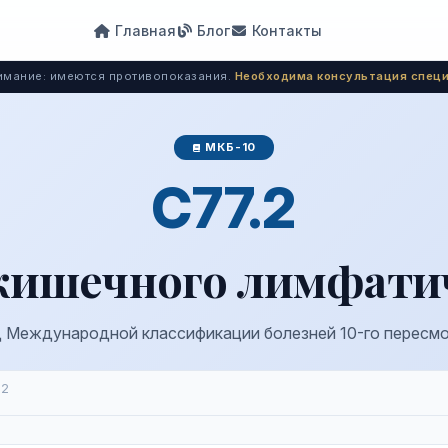
Главная
Блог
Контакты
мание: имеются противопоказания.
Необходима консультация специ
МКБ-10
C77.2
кишечного лимфатич
 Международной классификации болезней 10-го пересм
.2