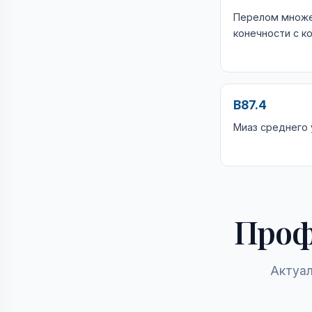
Перелом множе
конечности с к
B87.4
Миаз среднего 
Проф
Актуал