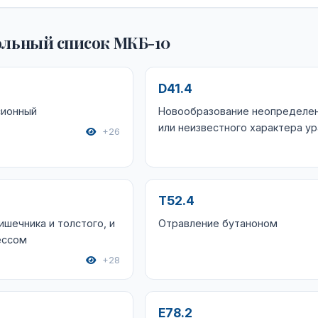
льный список МКБ-10
D41.4
сионный
Новообразование неопределе
или неизвестного характера у
+26
T52.4
ишечника и толстого, и
Отравление бутаноном
ессом
+28
E78.2