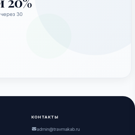
й 20%
через 30
КОНТАКТЫ
admin@travmakab.ru