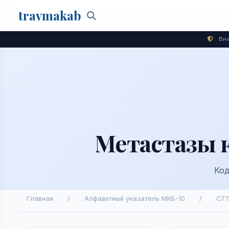
travma
kab
Поиск
Вни
Метастазы 
Код
Главная
/
Алфавитный указатель МКБ-10
/
C77