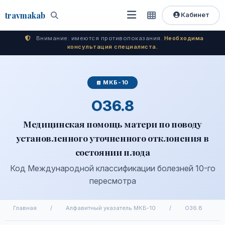
travma
kab
Кабинет
Открыть
Быстрый
Поиск
доступ
меню
Внимание: имеются противопоказания.
Необходима
консультация специалиста.
МКБ-10
O36.8
Медицинская помощь матери по поводу
установленного уточненного отклонения в
состоянии плода
Код Международной классификации болезней 10-го
пересмотра
Главная
/
Алфавитный указатель МКБ-10
/
O36.8