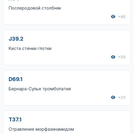
Послеродовой столбняк
+46
J39.2
Киста стенки глотки
+59
D69.1
Бернара-Сулье тромбопатия
+23
T37.1
Отравление морфазинамидом