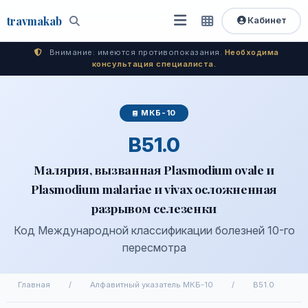
travma
kab
Кабинет
Открыть
Быстрый
Поиск
доступ
меню
Внимание: имеются противопоказания.
Необходима
консультация специалиста.
МКБ-10
B51.0
Малярия, вызванная Plasmodium ovale и
Plasmodium malariae и vivax осложненная
разрывом селезенки
Код Международной классификации болезней 10-го
пересмотра
Главная
/
Алфавитный указатель МКБ-10
/
B51.0