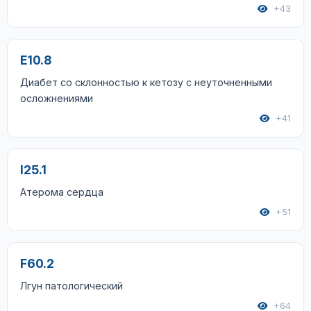
+43
E10.8
Диабет со склонностью к кетозу с неуточненными
осложнениями
+41
I25.1
Атерома сердца
+51
F60.2
Лгун патологический
+64