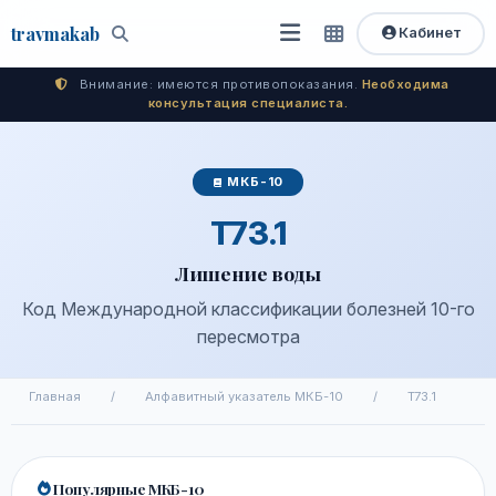
travma
kab
Кабинет
Открыть
Быстрый
Поиск
доступ
меню
Внимание: имеются противопоказания.
Необходима
консультация специалиста.
МКБ-10
T73.1
Лишение воды
Код Международной классификации болезней 10-го
пересмотра
Главная
/
Алфавитный указатель МКБ-10
/
T73.1
Популярные МКБ-10