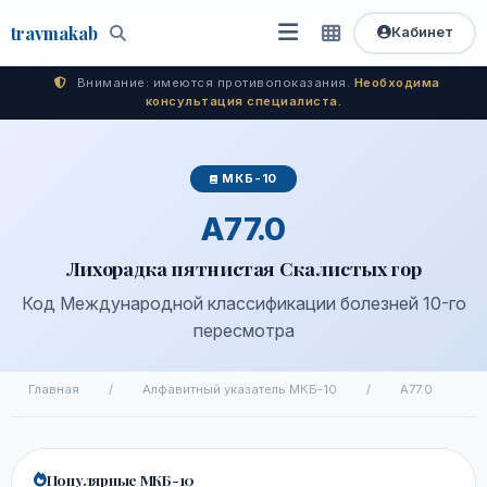
travma
kab
Кабинет
Открыть
Быстрый
Поиск
доступ
меню
Внимание: имеются противопоказания.
Необходима
консультация специалиста.
МКБ-10
A77.0
Лихорадка пятнистая Скалистых гор
Код Международной классификации болезней 10-го
пересмотра
Главная
/
Алфавитный указатель МКБ-10
/
A77.0
Популярные МКБ-10