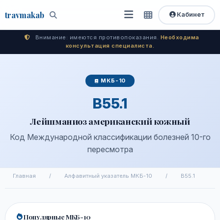
travma
kab
Кабинет
Открыть
Быстрый
Поиск
доступ
меню
Внимание: имеются противопоказания.
Необходима
консультация специалиста.
МКБ-10
B55.1
Лейшманиоз американский кожный
Код Международной классификации болезней 10-го
пересмотра
Главная
/
Алфавитный указатель МКБ-10
/
B55.1
Популярные МКБ-10