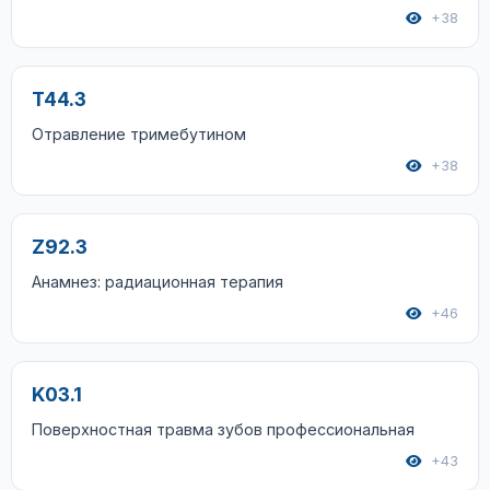
+38
T44.3
Отравление тримебутином
+38
Z92.3
Анамнез: радиационная терапия
+46
K03.1
Поверхностная травма зубов профессиональная
+43