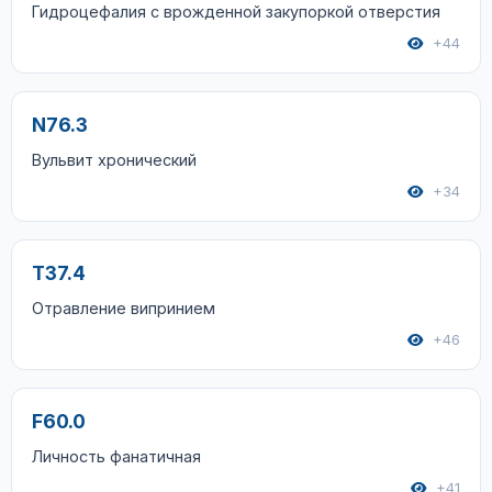
Гидроцефалия с врожденной закупоркой отверстия
+44
N76.3
Вульвит хронический
+34
T37.4
Отравление випринием
+46
F60.0
Личность фанатичная
+41