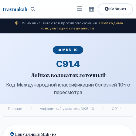
travma
kab
Кабинет
Открыть
Быстрый
Поиск
доступ
меню
Внимание: имеются противопоказания.
Необходима
консультация специалиста.
МКБ-10
C91.4
Лейкоз волосатоклеточный
Код Международной классификации болезней 10-го
пересмотра
Главная
/
Алфавитный указатель МКБ-10
/
C91.4
Популярные МКБ-10