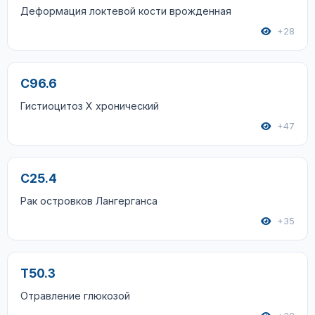
Деформация локтевой кости врожденная
+28
C96.6
Гистиоцитоз X хронический
+47
C25.4
Рак островков Лангерганса
+35
T50.3
Отравление глюкозой