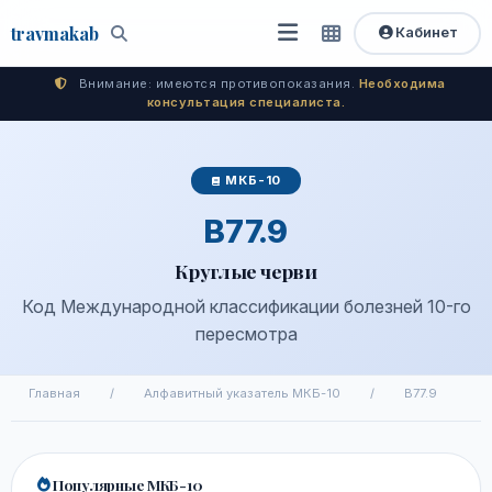
travma
kab
Кабинет
Открыть
Быстрый
Поиск
доступ
меню
Внимание: имеются противопоказания.
Необходима
консультация специалиста.
МКБ-10
B77.9
Круглые черви
Код Международной классификации болезней 10-го
пересмотра
Главная
/
Алфавитный указатель МКБ-10
/
B77.9
Популярные МКБ-10