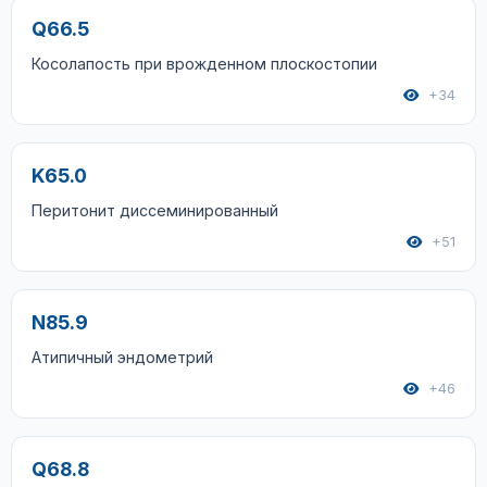
Q66.5
Косолапость при врожденном плоскостопии
+34
K65.0
Перитонит диссеминированный
+51
N85.9
Атипичный эндометрий
+46
Q68.8