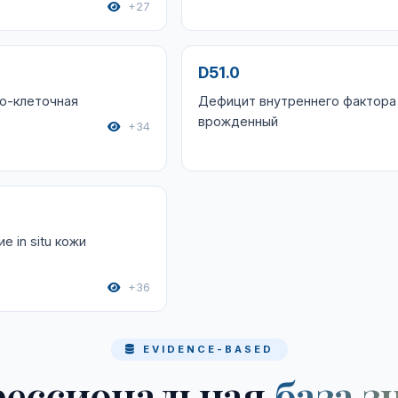
+27
D51.0
о-клеточная
Дефицит внутреннего фактора
врожденный
+34
 in situ кожи
+36
EVIDENCE-BASED
ессиональная
база з