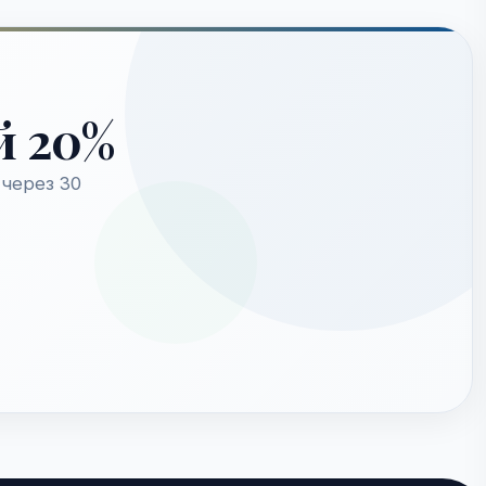
й 20%
через 30