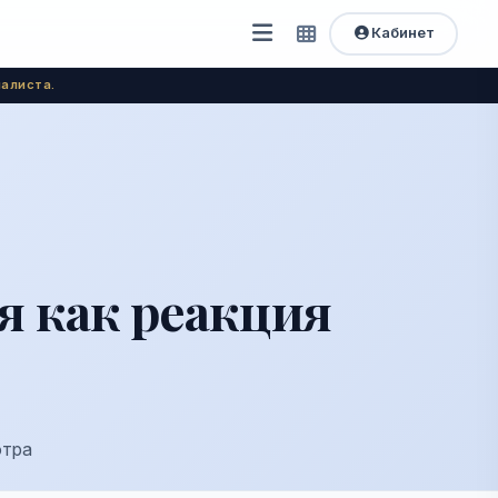
Кабинет
Открыть
Быстрый
доступ
меню
алиста.
я как реакция
отра