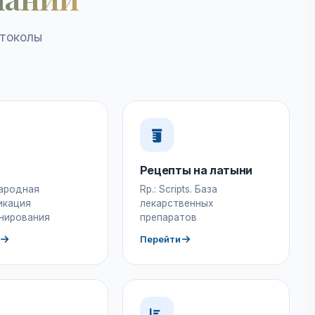
отоколы
Рецепты на латыни
ародная
Rp.: Scripts. База
икация
лекарственных
нирования
препаратов
Перейти