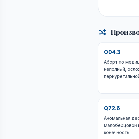
Произво
O04.3
Аборт по меди
неполный, осл
периуретальной
Q72.6
Аномальная де
малоберцовой 
конечность