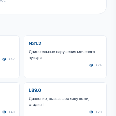
рос
N31.2
Двигательные нарушения мочевого
пузыря
+47
+24
L89.0
Давление, вызвавшее язву кожи,
стадия I
+40
+28