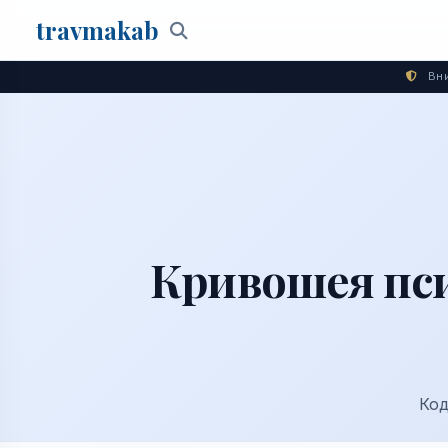
travma
kab
Поиск
Вни
Кривошея пси
Код