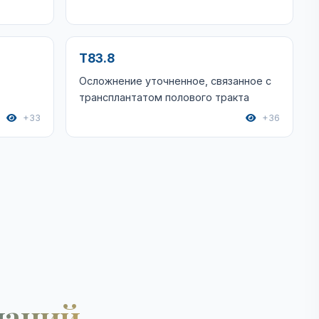
T83.8
Осложнение уточненное, связанное с
трансплантатом полового тракта
+33
+36
наний