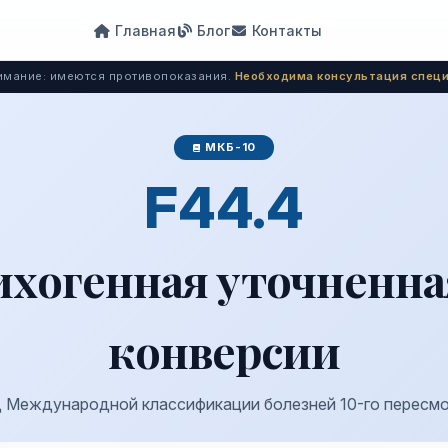
Главная
Блог
Контакты
мание: имеются противопоказания.
Необходима консультация специ
МКБ-10
F44.4
хогенная уточненна
конверсии
 Международной классификации болезней 10-го пересм