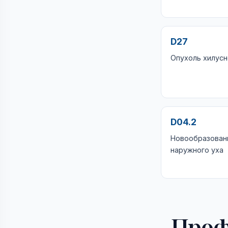
D27
Опухоль хилусн
D04.2
Новообразование
наружного уха
Проф