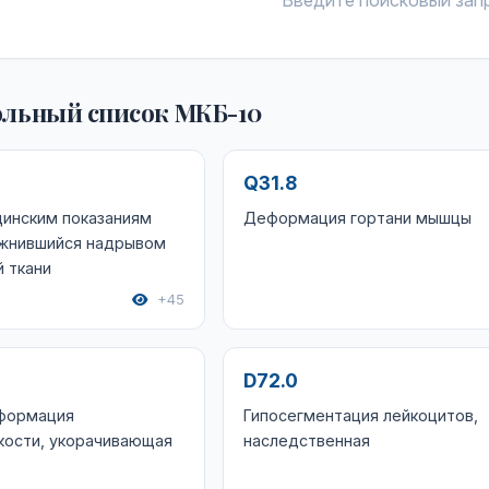
Введите поисковый зап
льный список МКБ-10
Q31.8
цинским показаниям
Деформация гортани мышцы
ожнившийся надрывом
 ткани
+45
D72.0
формация
Гипосегментация лейкоцитов,
кости, укорачивающая
наследственная