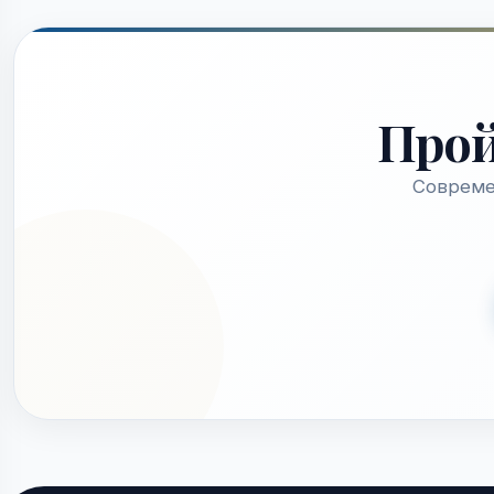
Про
Совреме