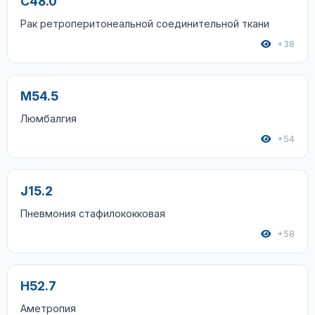
C48.0
Рак ретроперитонеальной соединительной ткани
+38
M54.5
Люмбалгия
+54
J15.2
Пневмония стафилококковая
+58
H52.7
Аметропия