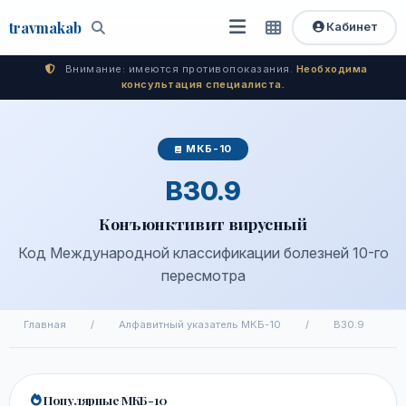
travma
kab
Кабинет
Открыть
Быстрый
Поиск
доступ
меню
Внимание: имеются противопоказания.
Необходима
консультация специалиста.
МКБ-10
B30.9
Конъюнктивит вирусный
Код Международной классификации болезней 10-го
пересмотра
Главная
/
Алфавитный указатель МКБ-10
/
B30.9
Популярные МКБ-10