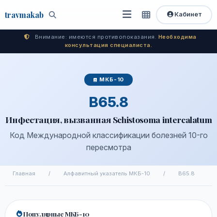
travma
kab
Кабинет
Открыть
Быстрый
Поиск
доступ
меню
Внимание: имеются противопоказания.
Необходима
консультация специалиста.
МКБ-10
B65.8
Инфестация, вызванная Schistosoma intercalatum
Код Международной классификации болезней 10-го
пересмотра
Главная
/
Алфавитный указатель МКБ-10
/
B65.8
Популярные МКБ-10