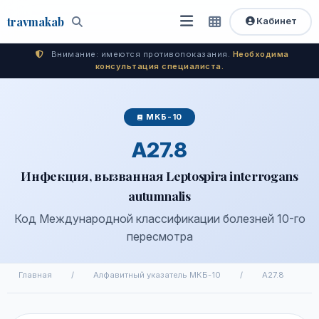
travma
kab
Кабинет
Открыть
Быстрый
Поиск
доступ
меню
Внимание: имеются противопоказания.
Необходима
консультация специалиста.
МКБ-10
A27.8
Инфекция, вызванная Leptospira interrogans
autumnalis
Код Международной классификации болезней 10-го
пересмотра
Главная
/
Алфавитный указатель МКБ-10
/
A27.8