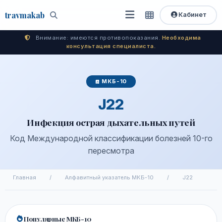
travma
kab
Кабинет
Открыть
Быстрый
Поиск
доступ
меню
Внимание: имеются противопоказания.
Необходима
консультация специалиста.
МКБ-10
J22
Инфекция острая дыхательных путей
Код Международной классификации болезней 10-го
пересмотра
Главная
/
Алфавитный указатель МКБ-10
/
J22
Популярные МКБ-10