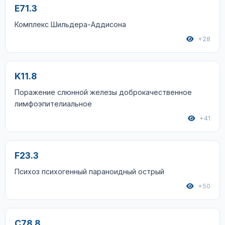
E71.3
Комплекс Шильдера-Аддисона
+28
K11.8
Поражение слюнной железы доброкачественное
лимфоэпителиальное
+41
F23.3
Психоз психогенный параноидный острый
+50
C78.8