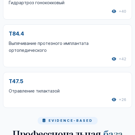
Гидрартроз гонококковый
+40
T84.4
Выпячивание протезного имплантата
ортопедического
+42
T47.5
Отравление тилактазой
+26
EVIDENCE-BASED
Профессиональная
база