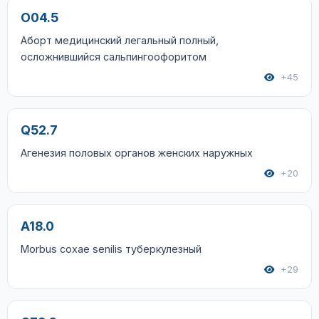
O04.5
Аборт медицинский легальный полный,
осложнившийся сальпингоофоритом
+45
Q52.7
Агенезия половых органов женских наружных
+20
A18.0
Morbus coxae senilis туберкулезный
+29