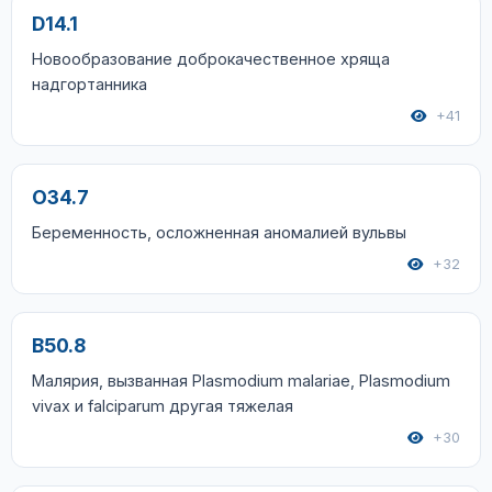
D14.1
Новообразование доброкачественное хряща
надгортанника
+41
O34.7
Беременность, осложненная аномалией вульвы
+32
B50.8
Малярия, вызванная Plasmodium malariae, Plasmodium
vivax и falciparum другая тяжелая
+30