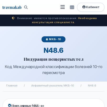
travma
kab
Кабинет
Открыть
Быстрый
Поиск
доступ
меню
Внимание: имеются противопоказания.
Необходима
консультация специалиста.
МКБ-10
N48.6
Индурация пещеристых тел
Код Международной классификации болезней 10-го
пересмотра
Главная
/
Алфавитный указатель МКБ-10
/
N48.6
Популярные МКБ-10