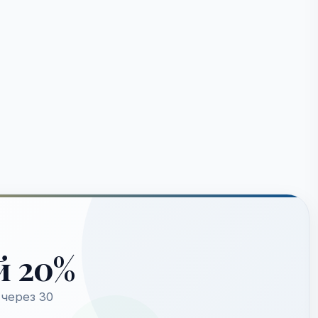
й 20%
через 30