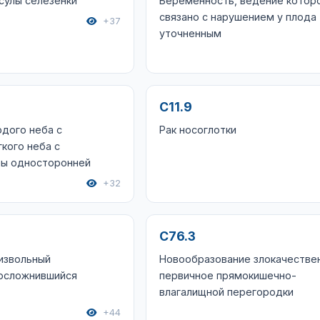
сулы селезенки
Беременность, ведение котор
связано с нарушением у плода
+37
уточненным
C11.9
дого неба с
Рак носоглотки
кого неба с
бы односторонней
+32
C76.3
извольный
Новообразование злокачестве
 осложнившийся
первичное прямокишечно-
влагалищной перегородки
+44