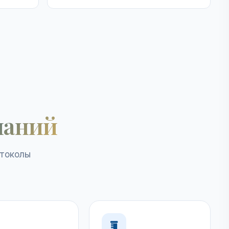
наний
отоколы