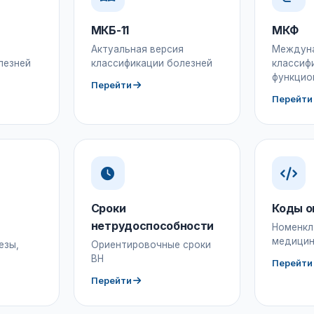
МКБ-11
МКФ
Актуальная версия
Междун
лезней
классификации болезней
классиф
функцио
Перейти
Перейти
Сроки
Коды о
нетрудоспособности
Номенкл
медицин
езы,
Ориентировочные сроки
ВН
Перейти
Перейти