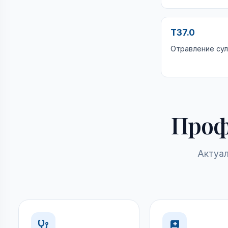
T37.0
Отравление су
Проф
Актуал