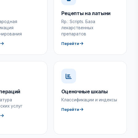
Рецепты на латыни
ародная
Rp.: Scripts. База
икация
лекарственных
нирования
препаратов
Перейти
пераций
Оценочные шкалы
атура
Классификации и индексы
ских услуг
Перейти