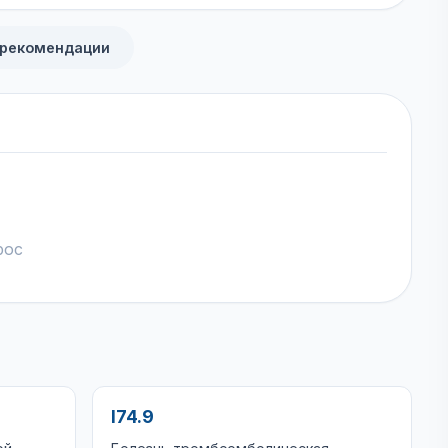
 рекомендации
рос
I74.9