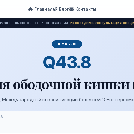
Главная
Блог
Контакты
мание: имеются противопоказания.
Необходима консультация специ
МКБ-10
Q43.8
я ободочной кишки
 Международной классификации болезней 10-го пересм
.8