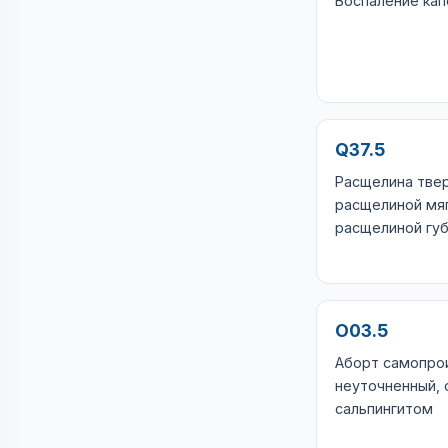
Воспаление кап
Q37.5
Расщелина твер
расщелиной мяг
расщелиной гу
O03.5
Аборт самопро
неуточненный,
сальпингитом