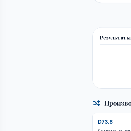
Результаты
Произво
D73.8