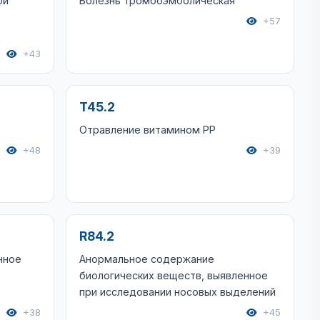
ой
Болезнь тромбоэмболическая
+57
+43
T45.2
Отравление витамином PP
+48
+39
R84.2
нное
Анормальное содержание
биологических веществ, выявленное
при исследовании носовых выделений
+38
+45