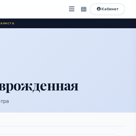
Кабинет
Открыть
Быстрый
доступ
меню
алиста.
 врожденная
отра