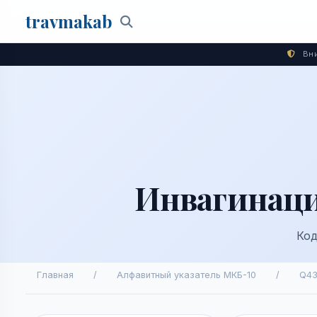
travma
kab
Поиск
Вни
Инвагинаци
Код
Главная
/
Алфавитный указатель МКБ-10
/
Q43