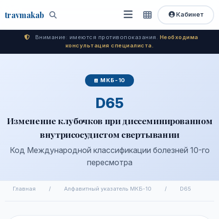
travma
kab
Кабинет
Открыть
Быстрый
Поиск
доступ
меню
Внимание: имеются противопоказания.
Необходима
консультация специалиста.
МКБ-10
D65
Изменение клубочков при диссеминированном
внутрисосудистом свертывании
Код Международной классификации болезней 10-го
пересмотра
Главная
/
Алфавитный указатель МКБ-10
/
D65