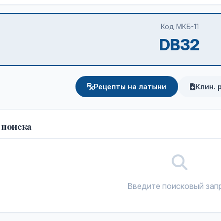
Код МКБ-11
DB32
Рецепты на латыни
Клин. 
 поиска
Введите поисковый зап