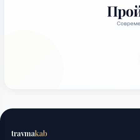
Про
Совреме
travma
kab