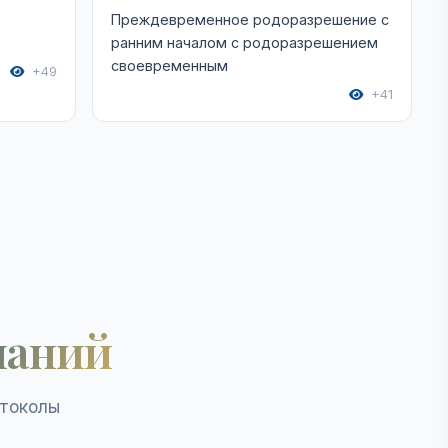
Преждевременное родоразрешение с
ранним началом с родоразрешением
своевременным
+49
+41
наний
отоколы