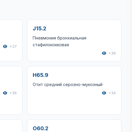
J15.2
Пневмония бронхиальная
стафилококковая
+37
+39
H65.9
Отит средний серозно-мукозный
+36
+34
O60.2