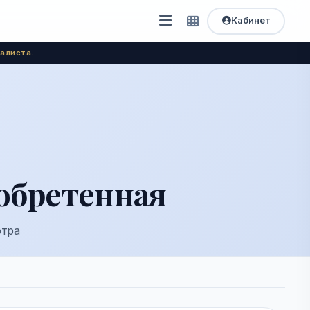
Кабинет
Открыть
Быстрый
доступ
меню
алиста.
обретенная
отра