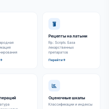
Рецепты на латыни
ародная
Rp.: Scripts. База
икация
лекарственных
нирования
препаратов
Перейти
пераций
Оценочные шкалы
атура
Классификации и индексы