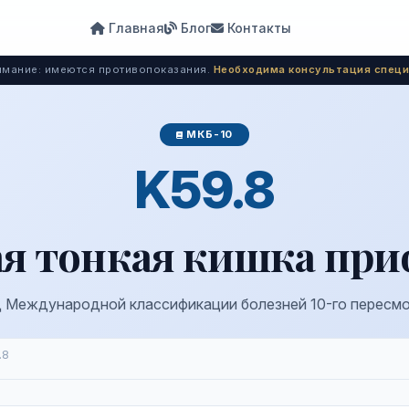
Главная
Блог
Контакты
мание: имеются противопоказания.
Необходима консультация специ
МКБ-10
K59.8
я тонкая кишка при
 Международной классификации болезней 10-го пересм
.8