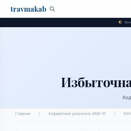
travma
kab
Поиск
Вни
Избыточна
Код
Главная
/
Алфавитный указатель МКБ-10
/
K59