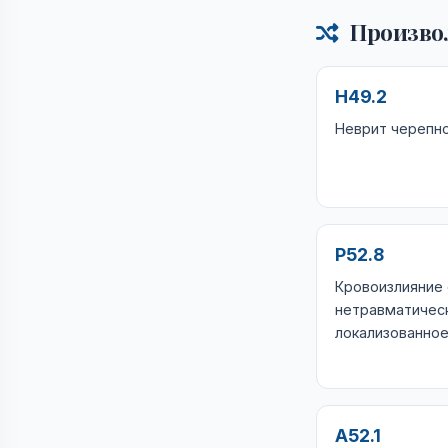
Произво
H49.2
Неврит черепно
P52.8
Кровоизлияние
нетравматичес
локализованно
A52.1