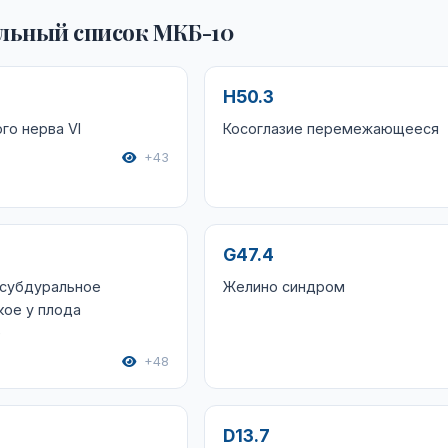
льный список МКБ-10
H50.3
го нерва VI
Косоглазие перемежающееся
+43
G47.4
 субдуральное
Желино синдром
кое у плода
е
+48
D13.7