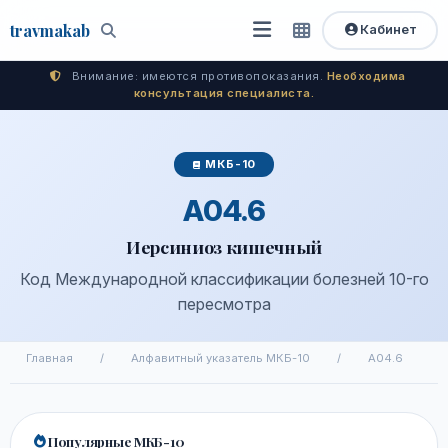
travma
kab
Кабинет
Открыть
Быстрый
Поиск
доступ
меню
Внимание: имеются противопоказания.
Необходима
консультация специалиста.
МКБ-10
A04.6
Иерсиниоз кишечный
Код Международной классификации болезней 10-го
пересмотра
Главная
/
Алфавитный указатель МКБ-10
/
A04.6
Популярные МКБ-10