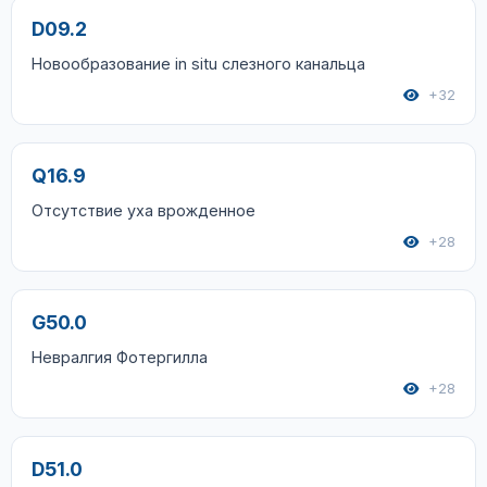
D09.2
Новообразование in situ слезного канальца
+32
Q16.9
Отсутствие уха врожденное
+28
G50.0
Невралгия Фотергилла
+28
D51.0