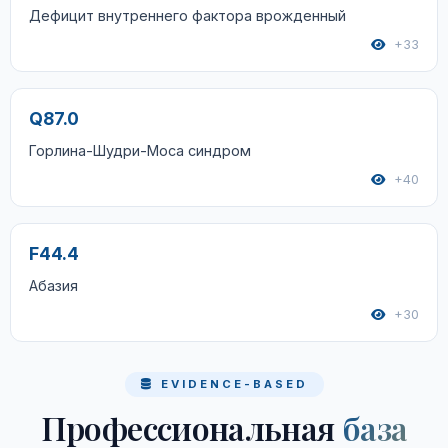
Дефицит внутреннего фактора врожденный
+33
Q87.0
Горлина-Шудри-Моса синдром
+40
F44.4
Абазия
+30
EVIDENCE-BASED
Профессиональная
база