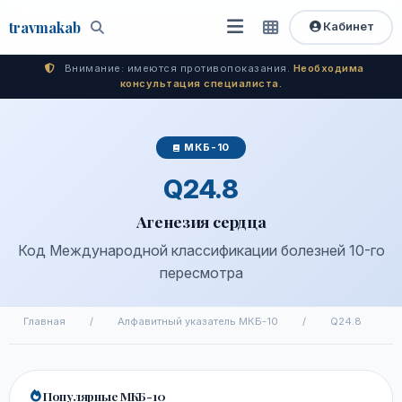
travma
kab
Кабинет
Открыть
Быстрый
Поиск
доступ
меню
Внимание: имеются противопоказания.
Необходима
консультация специалиста.
МКБ-10
Q24.8
Агенезия сердца
Код Международной классификации болезней 10-го
пересмотра
Главная
/
Алфавитный указатель МКБ-10
/
Q24.8
Популярные МКБ-10