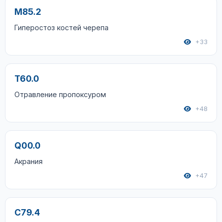
M85.2
Гиперостоз костей черепа
+33
T60.0
Отравление пропоксуром
+48
Q00.0
Акрания
+47
C79.4