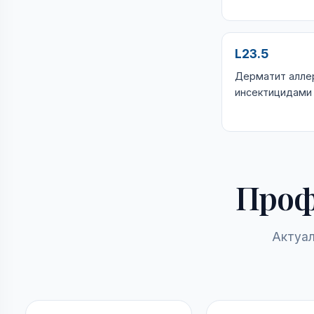
L23.5
Дерматит аллер
инсектицидами 
Проф
Актуал