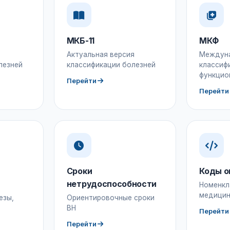
МКБ-11
МКФ
Актуальная версия
Междун
лезней
классификации болезней
классиф
функцио
Перейти
Перейти
Сроки
Коды о
нетрудоспособности
Номенкл
медицин
езы,
Ориентировочные сроки
ВН
Перейти
Перейти