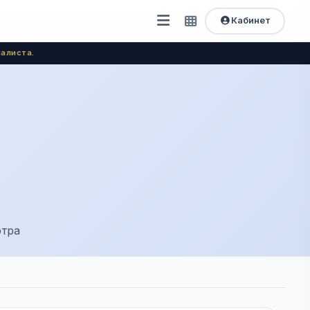
Кабинет
Открыть
Быстрый
доступ
меню
алиста.
отра