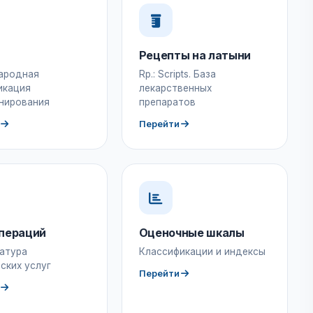
Рецепты на латыни
ародная
Rp.: Scripts. База
икация
лекарственных
нирования
препаратов
Перейти
пераций
Оценочные шкалы
атура
Классификации и индексы
ских услуг
Перейти