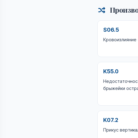
Произво
S06.5
Кровоизлияние
K55.0
Недостаточнос
брыжейки остр
K07.2
Прикус вертика