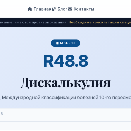
Главная
Блог
Контакты
мание: имеются противопоказания.
Необходима консультация специ
МКБ-10
R48.8
Дискалькулия
 Международной классификации болезней 10-го пересм
.8