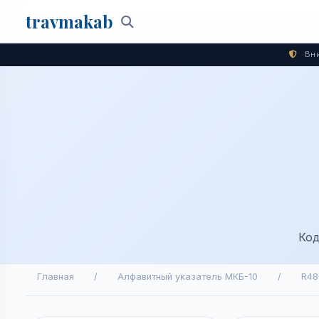
travma
kab
Поиск
Вни
Код
Главная
/
Алфавитный указатель МКБ-10
/
R48