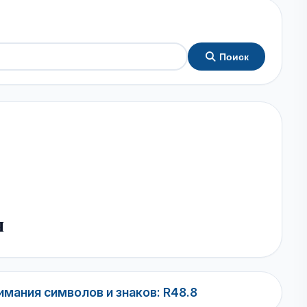
Поиск
я
имания символов и знаков: R48.8