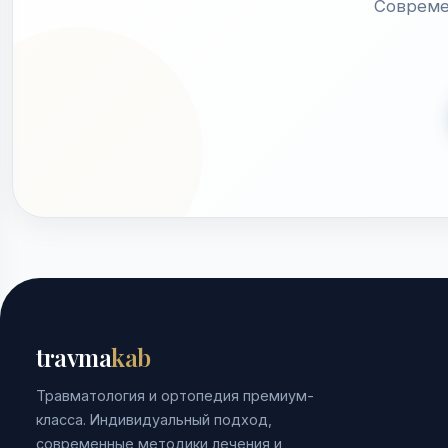
Совреме
travma
kab
Травматология и ортопедия премиум-
класса. Индивидуальный подход,
современные методики лечения и