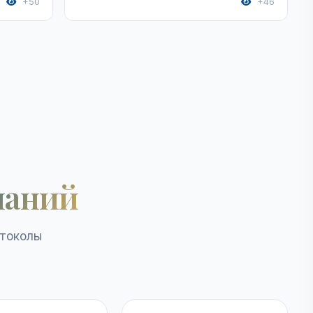
+50
+46
наний
отоколы