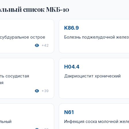
льный список МКБ-10
K86.9
 субдуральное острое
Болезнь поджелудочной желе
+42
H04.4
ть сосудистая
Дакриоцистит хронический
ая
+39
N61
льный
Инфекция соска молочной жел