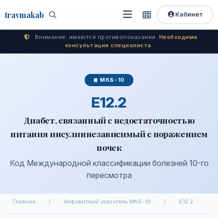
travma
kab
Кабинет
Открыть
Быстрый
Поиск
доступ
меню
Внимание: имеются противопоказания.
Необходима
консультация специалиста.
МКБ-10
E12.2
Диабет, связанный с недостаточностью
питания инсулиннезависимый с поражением
почек
Код Международной классификации болезней 10-го
пересмотра
Главная
/
Алфавитный указатель МКБ-10
/
E12.2