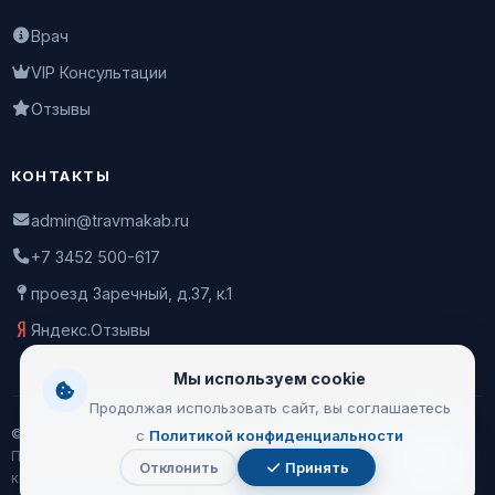
Врач
VIP Консультации
Отзывы
КОНТАКТЫ
admin@travmakab.ru
+7 3452 500-617
проезд Заречный, д.37, к.1
Яндекс.Отзывы
Мы используем cookie
Продолжая использовать сайт, вы соглашаетесь
© 2026 Leontiev Clinic
с
Политикой конфиденциальности
Пользовательское соглашение
|
Политика
Отклонить
Принять
Чат
конфиденциальности