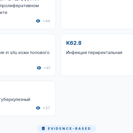
 пролиферативном
ите
+44
K62.8
е in situ кожи полового
Инфекция периректальная
+41
туберкулезный
+27
EVIDENCE-BASED