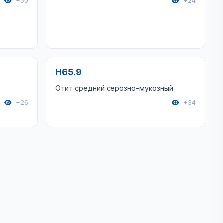
+50
+24
H65.9
Отит средний серозно-мукозный
+26
+34