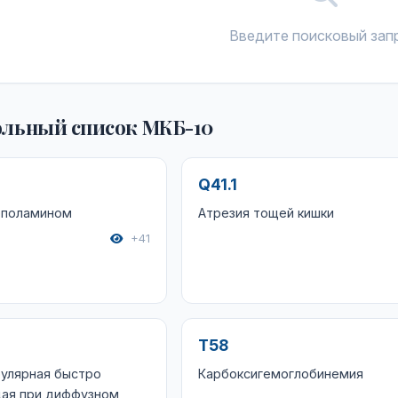
Введите поисковый зап
льный список МКБ-10
Q41.1
ополамином
Атрезия тощей кишки
+41
T58
рулярная быстро
Карбоксигемоглобинемия
ая при диффузном