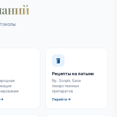
наний
отоколы
Рецепты на латыни
ародная
Rp.: Scripts. База
икация
лекарственных
нирования
препаратов
Перейти