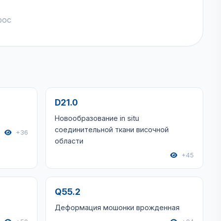
рос
D21.0
Новообразование in situ
соединительной ткани височной
+36
области
+45
Q55.2
Деформация мошонки врожденная