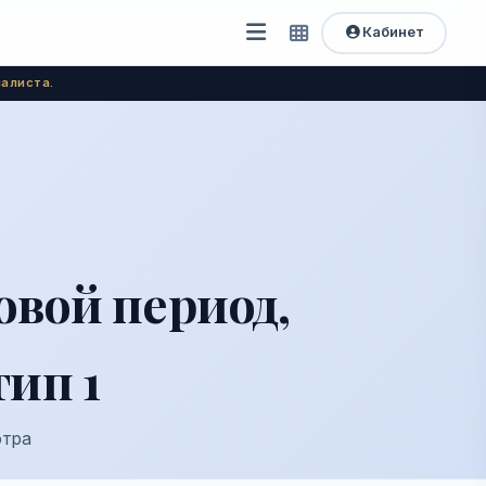
Кабинет
Открыть
Быстрый
доступ
меню
алиста.
вой период,
ип 1
отра