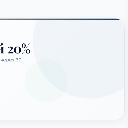
й 20%
через 30