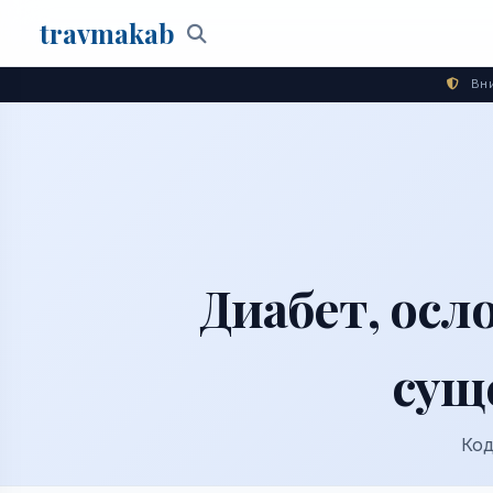
travma
kab
Поиск
Вни
Диабет, ос
сущ
Код