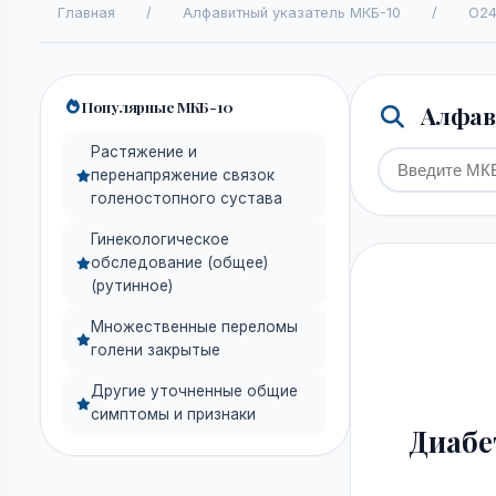
Главная
/
Алфавитный указатель МКБ-10
/
O24
Популярные МКБ-10
Алфави
Растяжение и
перенапряжение связок
голеностопного сустава
Гинекологическое
обследование (общее)
(рутинное)
Множественные переломы
голени закрытые
Другие уточненные общие
симптомы и признаки
Диабе