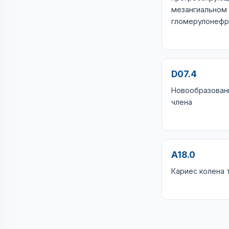
мезангиальном
гломерулонефр
D07.4
Новообразовани
члена
A18.0
Кариес колена 