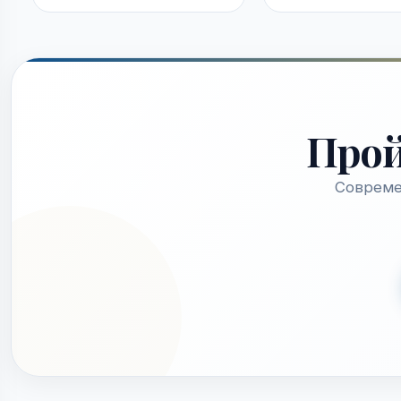
Про
Совреме