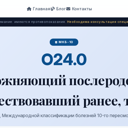
Главная
Блог
Контакты
мание: имеются противопоказания.
Необходима консультация специ
МКБ-10
O24.0
ложняющий послеродо
ествовавший ранее, т
 Международной классификации болезней 10-го пересм