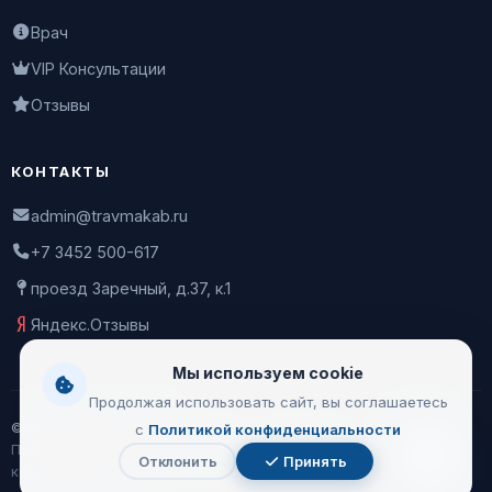
Врач
VIP Консультации
Отзывы
КОНТАКТЫ
admin@travmakab.ru
+7 3452 500-617
проезд Заречный, д.37, к.1
Яндекс.Отзывы
Мы используем cookie
Продолжая использовать сайт, вы соглашаетесь
© 2026 Leontiev Clinic
с
Политикой конфиденциальности
Пользовательское соглашение
|
Политика
Отклонить
Принять
Чат
конфиденциальности