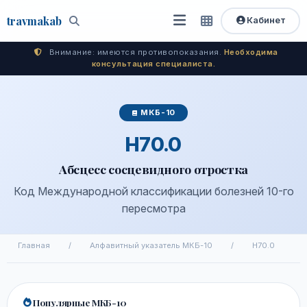
travma
kab
Кабинет
Открыть
Быстрый
Поиск
доступ
меню
Внимание: имеются противопоказания.
Необходима
консультация специалиста.
МКБ-10
H70.0
Абсцесс сосцевидного отростка
Код Международной классификации болезней 10-го
пересмотра
Главная
/
Алфавитный указатель МКБ-10
/
H70.0
Популярные МКБ-10