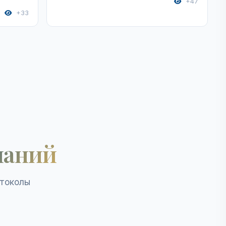
+47
+33
наний
отоколы