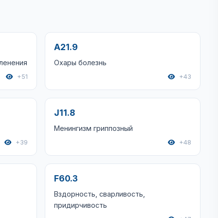
A21.9
ленения
Охары болезнь
+51
+43
J11.8
Менингизм гриппозный
+39
+48
F60.3
Вздорность, сварливость,
придирчивость