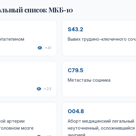
льный список МКБ-10
S43.2
опатепином
Вывих грудино-ключичного соч
+41
C79.5
Метастазы сошника
+23
O04.8
ной артерии
Аборт медицинский легальный
 головном мозге
неуточненный, осложнившийся
анурией