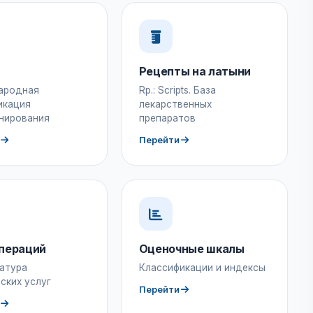
Рецепты на латыни
ародная
Rp.: Scripts. База
икация
лекарственных
нирования
препаратов
Перейти
пераций
Оценочные шкалы
атура
Классификации и индексы
ских услуг
Перейти