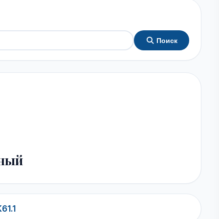
Поиск
ьный
61.1