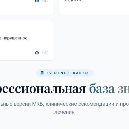
+42
е нарушенное
+30
EVIDENCE-BASED
ессиональная
база з
ьные версии МКБ, клинические рекомендации и пр
лечения