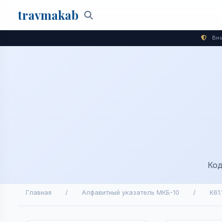
travma
kab
Поиск
Вни
Код
Главная
/
Алфавитный указатель МКБ-10
/
K61.