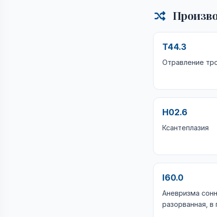
Произво
T44.3
Отравление тр
H02.6
Ксантеплазия
I60.0
Аневризма сон
разорванная, в