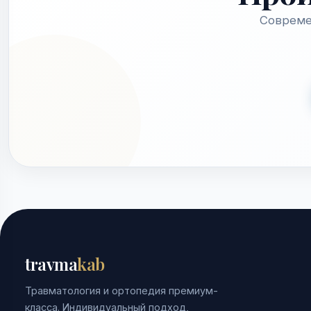
Совреме
travma
kab
Травматология и ортопедия премиум-
класса. Индивидуальный подход,