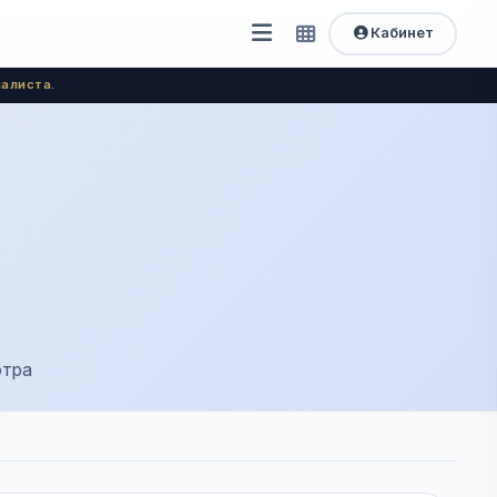
Кабинет
Открыть
Быстрый
доступ
меню
алиста.
отра