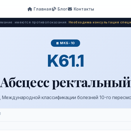
Главная
Блог
Контакты
мание: имеются противопоказания.
Необходима консультация специ
МКБ-10
K61.1
Абсцесс ректальный
 Международной классификации болезней 10-го пересм
1