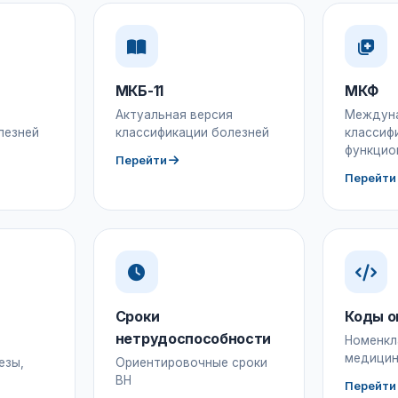
МКБ-11
МКФ
Актуальная версия
Междун
лезней
классификации болезней
классиф
функцио
Перейти
Перейти
Сроки
Коды о
нетрудоспособности
Номенкл
медицин
езы,
Ориентировочные сроки
ВН
Перейти