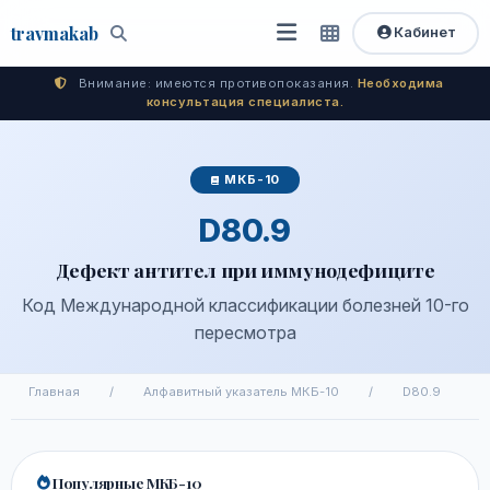
travma
kab
Кабинет
Открыть
Быстрый
Поиск
доступ
меню
Внимание: имеются противопоказания.
Необходима
консультация специалиста.
МКБ-10
D80.9
Дефект антител при иммунодефиците
Код Международной классификации болезней 10-го
пересмотра
Главная
/
Алфавитный указатель МКБ-10
/
D80.9
Популярные МКБ-10