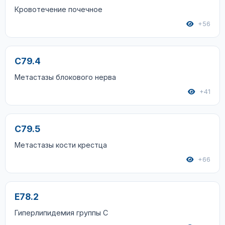
Кровотечение почечное
+56
C79.4
Метастазы блокового нерва
+41
C79.5
Метастазы кости крестца
+66
E78.2
Гиперлипидемия группы C