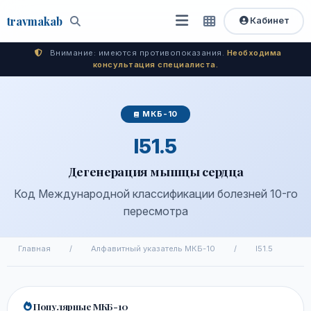
travma
kab
Кабинет
Открыть
Быстрый
Поиск
доступ
меню
Внимание: имеются противопоказания.
Необходима
консультация специалиста.
МКБ-10
I51.5
Дегенерация мышцы сердца
Код Международной классификации болезней 10-го
пересмотра
Главная
/
Алфавитный указатель МКБ-10
/
I51.5
Популярные МКБ-10