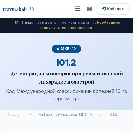
travma
kab
Кабинет
Открыть
Быстрый
Поиск
доступ
меню
Внимание: имеются противопоказания.
Необходима
консультация специалиста.
МКБ-10
I01.2
Дегенерация миокарда при ревматической
лихорадке подострой
Код Международной классификации болезней 10-го
пересмотра
Главная
/
Алфавитный указатель МКБ-10
/
I01.2