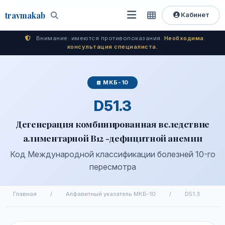
travma
kab
Кабинет
Открыть
Быстрый
Поиск
доступ
меню
Внимание: имеются противопоказания.
Необходима
консультация специалиста.
МКБ-10
D51.3
Дегенерация комбинированная вследствие
алиментарной В12 -дефицитной анемии
Код Международной классификации болезней 10-го
пересмотра
Главная
/
Алфавитный указатель МКБ-10
/
D51.3