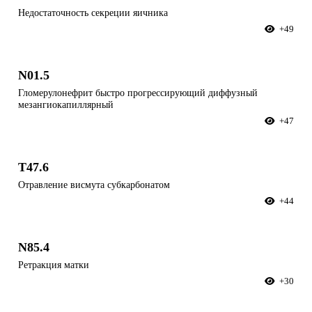
Недостаточность секреции яичника
+49
N01.5
Гломерулонефрит быстро прогрессирующий диффузный
мезангиокапиллярный
+47
T47.6
Отравление висмута субкарбонатом
+44
N85.4
Ретракция матки
+30