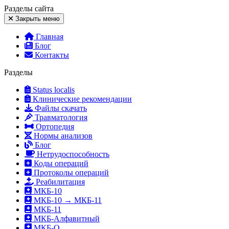
Разделы
сайта
Закрыть меню
Главная
Блог
Контакты
Разделы
Status localis
Клинические рекомендации
Файлы скачать
Травматология
Ортопедия
Нормы анализов
Блог
Нетрудоспособность
Коды операций
Протоколы операций
Реабилитация
МКБ-10
МКБ-10 → МКБ-11
МКБ-11
МКБ-Алфавитный
МКБ-О