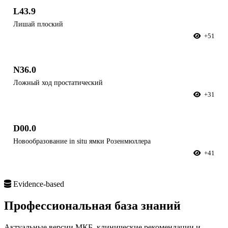
L43.9
Лишай плоский
+51
N36.0
Ложный ход простатический
+31
D00.0
Новообразование in situ ямки Розенмюллера
+41
Evidence-based
Профессиональная
база знаний
Актуальные версии МКБ, клинические рекомендации и