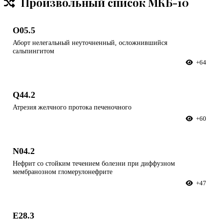
Произвольный список МКБ-10
O05.5
Аборт нелегальный неуточненный, осложнившийся
сальпингитом
+64
Q44.2
Атрезия желчного протока печеночного
+60
N04.2
Нефрит со стойким течением болезни при диффузном
мембранозном гломерулонефрите
+47
E28.3