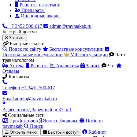
Рецепты на латыни
Препараты
Оценочные шкалы
+7 3452 500-617
admin@travmakab.ru
Быстрый
доступ
Закрыть
Быстрые ссылки
Поиск по сайту
Бесплатные консультации
Персональные консультации
VIP консультации
Чат с
травматологом
Аптека
Рецепты
Аналитика
Запись
Чат
Отзывы
Контакты
Телефон
+7 3452 500-617
Email
admin@travmakab.ru
Адрес
проезд Заречный, д.37, к.1
Социальные сети
ПроДокторов
Яндекс.Здоровье
Doctu.ru
travma
kab
Поиск
Кабинет
Открыть меню
Быстрый доступ