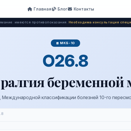
Главная
Блог
Контакты
мание: имеются противопоказания.
Необходима консультация специ
МКБ-10
O26.8
ералгия беременной 
 Международной классификации болезней 10-го пересм
.8