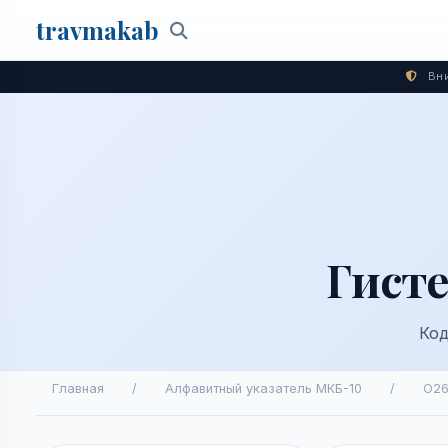
travma
kab
Поиск
Вни
Гист
Код
Главная
/
Алфавитный указатель МКБ-10
/
O26