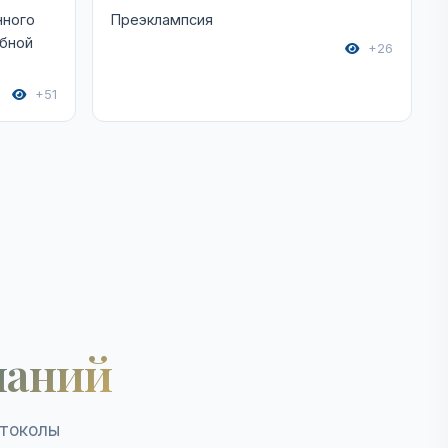
нного
Преэклампсия
ебной
+26
+51
наний
отоколы