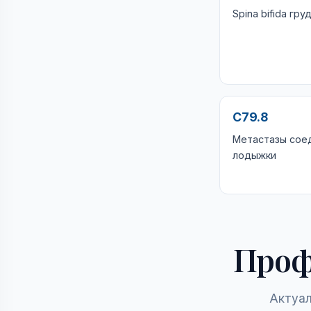
Spina bifida гру
C79.8
Метастазы сое
лодыжки
Проф
Актуал