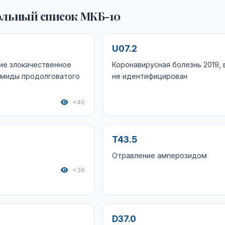
льный список МКБ-10
U07.2
ие злокачественное
Коронавирусная болезнь 2019, 
амиды продолговатого
не идентифицирован
+40
T43.5
Отравление амперозидом
+39
D37.0