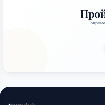
Про
Совреме