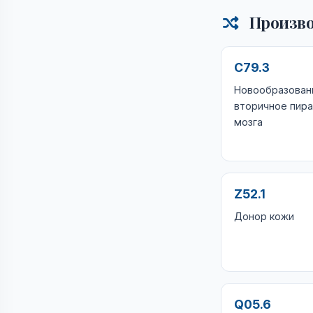
Произво
C79.3
Новообразован
вторичное пир
мозга
Z52.1
Донор кожи
Q05.6