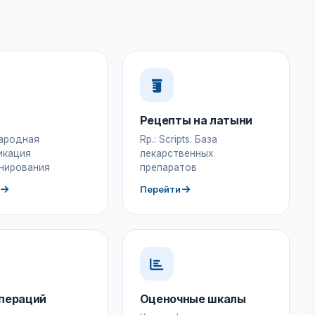
Рецепты на латыни
ародная
Rp.: Scripts. База
икация
лекарственных
нирования
препаратов
Перейти
пераций
Оценочные шкалы