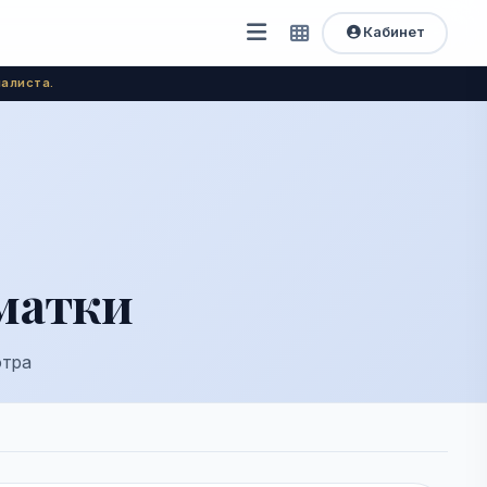
Кабинет
Открыть
Быстрый
доступ
меню
алиста.
матки
отра