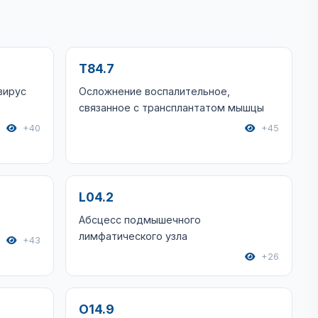
T84.7
вирус
Осложнение воспалительное,
связанное с трансплантатом мышцы
+40
+45
L04.2
Абсцесс подмышечного
лимфатического узла
+43
+26
O14.9