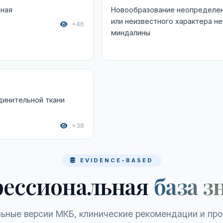
дная
Новообразование неопределе
или неизвестного характера н
+46
миндалины
динительной ткани
+38
EVIDENCE-BASED
ессиональная
база з
ьные версии МКБ, клинические рекомендации и пр