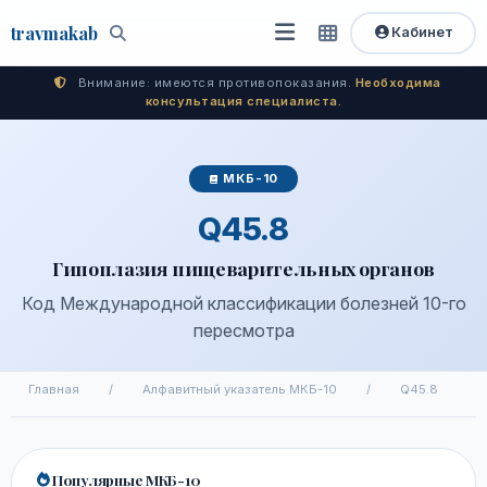
travma
kab
Кабинет
Открыть
Быстрый
Поиск
доступ
меню
Внимание: имеются противопоказания.
Необходима
консультация специалиста.
МКБ-10
Q45.8
Гипоплазия пищеварительных органов
Код Международной классификации болезней 10-го
пересмотра
Главная
/
Алфавитный указатель МКБ-10
/
Q45.8
Популярные МКБ-10