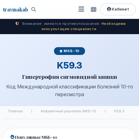
travma
kab
Кабинет
Открыть
Быстрый
Поиск
доступ
меню
Внимание: имеются противопоказания.
Необходима
консультация специалиста.
МКБ-10
K59.3
Гипертрофия сигмовидной кишки
Код Международной классификации болезней 10-го
пересмотра
Главная
/
Алфавитный указатель МКБ-10
/
K59.3
Популярные МКБ-10