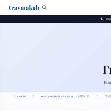
travma
kab
Поиск
Вни
Г
Код
Главная
/
Алфавитный указатель МКБ-10
/
N50