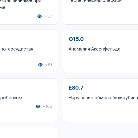
кция яичников при
Герпетический блефарит
зме
+37
Q15.0
чно-сосудистая
Аномалия Аксенфельда
+51
E80.7
 ребенком
Нарушение обмена билирубина
+105