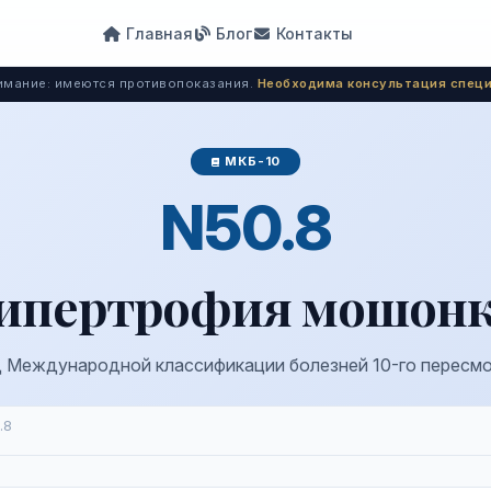
Главная
Блог
Контакты
мание: имеются противопоказания.
Необходима консультация специ
МКБ-10
N50.8
ипертрофия мошон
 Международной классификации болезней 10-го пересм
.8