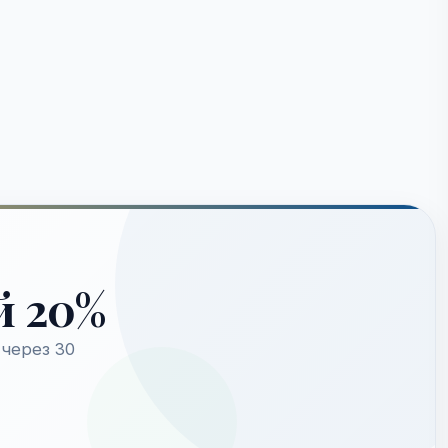
й 20%
через 30