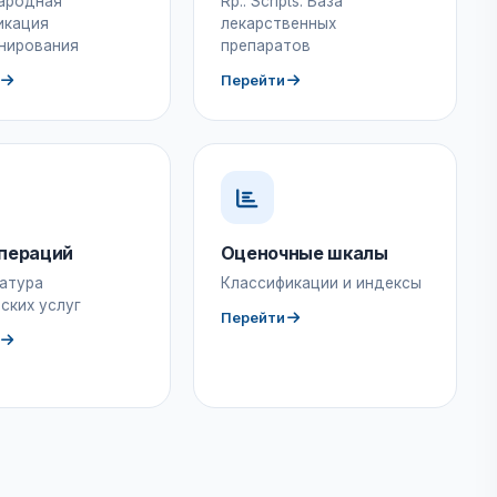
ародная
Rp.: Scripts. База
икация
лекарственных
нирования
препаратов
Перейти
пераций
Оценочные шкалы
атура
Классификации и индексы
ских услуг
Перейти