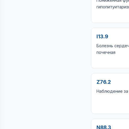
Пониженная фун
гипопитуитари
I13.9
Болезнь серде
почечная
Z76.2
Наблюдение за
N88.3