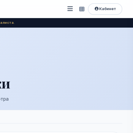
Кабинет
Открыть
Быстрый
доступ
меню
алиста.
ки
отра