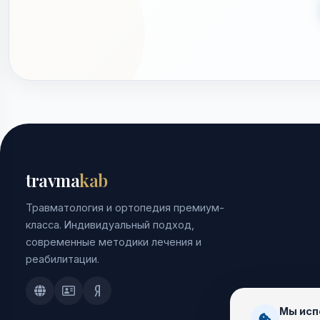
travma
kab
Травматология и ортопедия премиум-
класса. Индивидуальный подход,
современные методики лечения и
реабилитации.
Doctu.ru
ПроДокторов
Яндекс.Здоровье
Мы исп