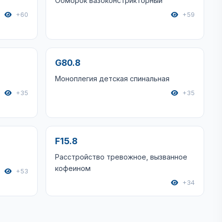
Обморок вазоконстрикторный
+60
+59
G80.8
Моноплегия детская спинальная
+35
+35
F15.8
Расстройство тревожное, вызванное
кофеином
+53
+34