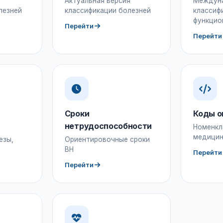
Актуальная версия
Междун
лезней
классификации болезней
классиф
функцио
Перейти
Перейти
Сроки
Коды о
нетрудоспособности
Номенкл
медицин
езы,
Ориентировочные сроки
ВН
Перейти
Перейти