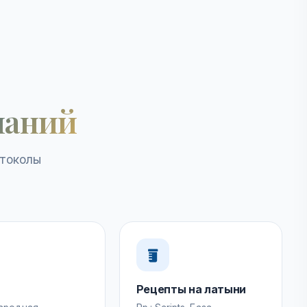
наний
отоколы
Рецепты на латыни