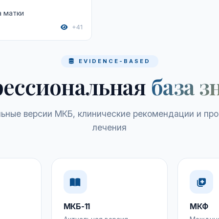
а матки
+41
EVIDENCE-BASED
ессиональная
база з
ьные версии МКБ, клинические рекомендации и пр
лечения
МКБ-11
МКФ