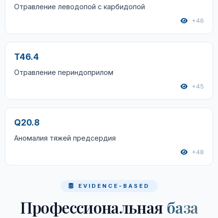
Отравление леводопой с карбидопой
+46
T46.4
Отравление периндоприлом
+45
Q20.8
Аномалия тяжей предсердия
+48
EVIDENCE-BASED
Профессиональная
база