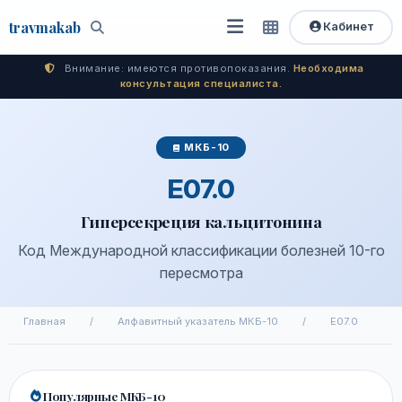
travma
kab
Кабинет
Открыть
Быстрый
Поиск
доступ
меню
Внимание: имеются противопоказания.
Необходима
консультация специалиста.
МКБ-10
E07.0
Гиперсекреция кальцитонина
Код Международной классификации болезней 10-го
пересмотра
Главная
/
Алфавитный указатель МКБ-10
/
E07.0
Популярные МКБ-10