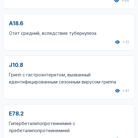
+46
A18.6
Отит средний, вследствие туберкулеза
+31
J10.8
Грипп с гастроэнтеритом, вызванный
идентифицированным сезонным вирусом гриппа
+41
E78.2
Гипербеталипопротеинемия с
пребеталипопротеинемией