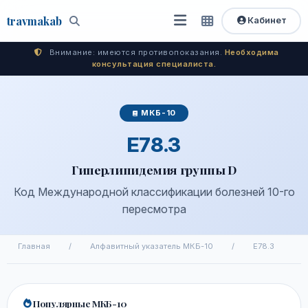
travma
kab
Кабинет
Открыть
Быстрый
Поиск
доступ
меню
Внимание: имеются противопоказания.
Необходима
консультация специалиста.
МКБ-10
E78.3
Гиперлипидемия группы D
Код Международной классификации болезней 10-го
пересмотра
Главная
/
Алфавитный указатель МКБ-10
/
E78.3
Популярные МКБ-10