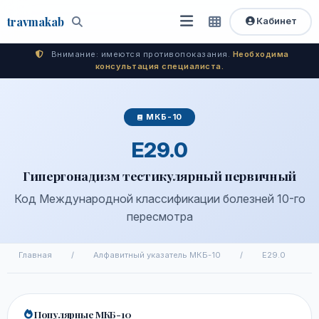
travma
kab
Кабинет
Открыть
Быстрый
Поиск
доступ
меню
Внимание: имеются противопоказания.
Необходима
консультация специалиста.
МКБ-10
E29.0
Гипергонадизм тестикулярный первичный
Код Международной классификации болезней 10-го
пересмотра
Главная
/
Алфавитный указатель МКБ-10
/
E29.0
Популярные МКБ-10