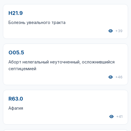
H21.9
Болезнь увеального тракта
+39
O05.5
Аборт нелегальный неуточненный, осложнившийся
септицемией
+46
R63.0
Афагия
+41