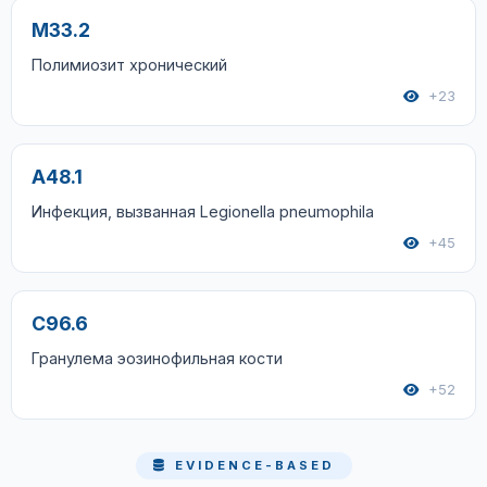
M33.2
Полимиозит хронический
+23
A48.1
Инфекция, вызванная Legionella pneumophila
+45
C96.6
Гранулема эозинофильная кости
+52
EVIDENCE-BASED