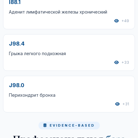
I88.1
Аденит лимфатической железы хронический
+49
J98.4
Грыжа легкого подкожная
+33
J98.0
Перихондрит бронха
+31
EVIDENCE-BASED