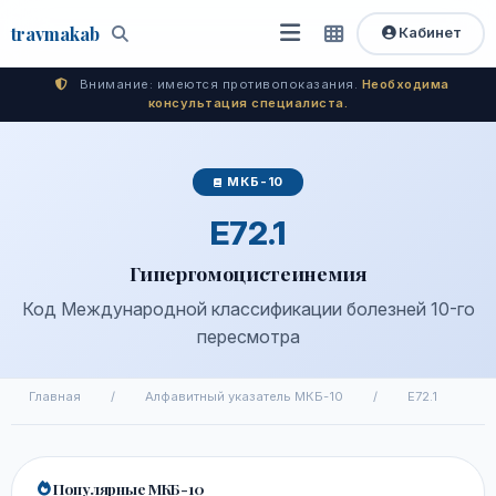
travma
kab
Кабинет
Открыть
Быстрый
Поиск
доступ
меню
Внимание: имеются противопоказания.
Необходима
консультация специалиста.
МКБ-10
E72.1
Гипергомоцистеинемия
Код Международной классификации болезней 10-го
пересмотра
Главная
/
Алфавитный указатель МКБ-10
/
E72.1
Популярные МКБ-10