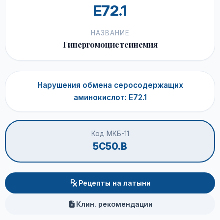
E72.1
НАЗВАНИЕ
Гипергомоцистеинемия
Нарушения обмена серосодержащих
аминокислот: E72.1
Код МКБ-11
5C50.B
Рецепты на латыни
Клин. рекомендации