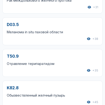
Рак междолькового желчного протока
+31
D03.5
Меланома in situ паховой области
+38
T50.9
Отравление терипаратидом
+35
K82.8
Обызвествленный желчный пузырь
+45