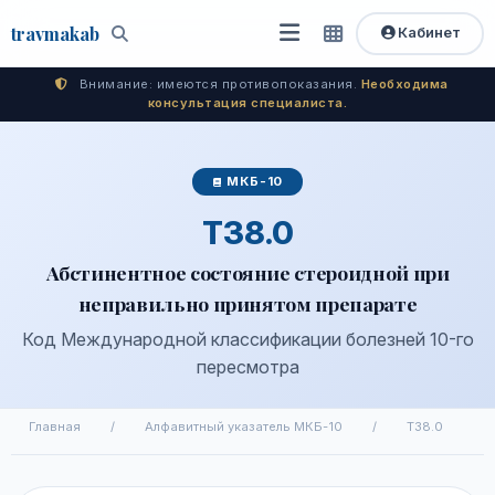
travma
kab
Кабинет
Открыть
Быстрый
Поиск
доступ
меню
Внимание: имеются противопоказания.
Необходима
консультация специалиста.
МКБ-10
T38.0
Абстинентное состояние стероидной при
неправильно принятом препарате
Код Международной классификации болезней 10-го
пересмотра
Главная
/
Алфавитный указатель МКБ-10
/
T38.0