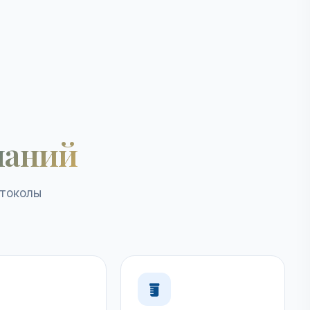
наний
отоколы