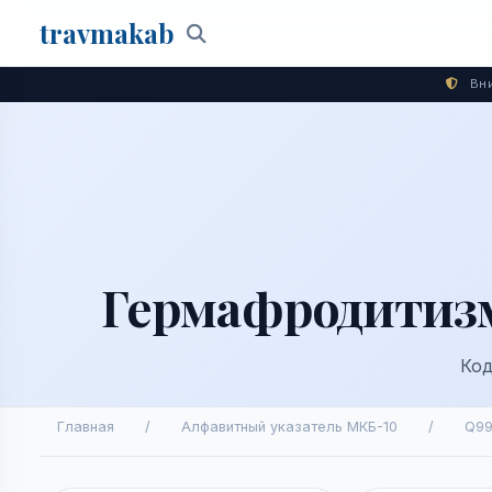
travma
kab
Поиск
Вни
Гермафродитизм
Код
Главная
/
Алфавитный указатель МКБ-10
/
Q99