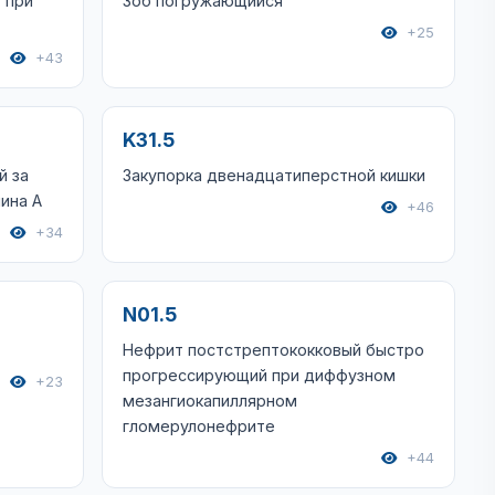
 при
Зоб погружающийся
+25
+43
K31.5
й за
Закупорка двенадцатиперстной кишки
ина A
+46
+34
N01.5
Нефрит постстрептококковый быстро
прогрессирующий при диффузном
+23
мезангиокапиллярном
гломерулонефрите
+44