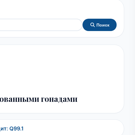
Поиск
хованными гонадами
т: Q99.1