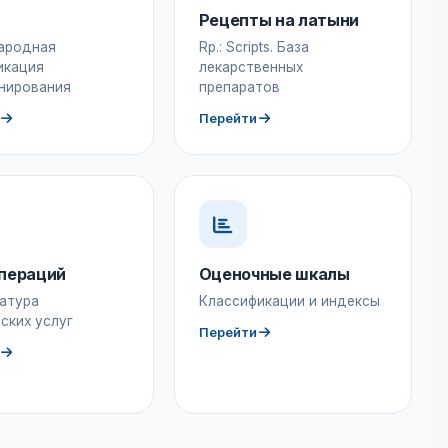
Рецепты на латыни
ародная
Rp.: Scripts. База
икация
лекарственных
нирования
препаратов
Перейти
пераций
Оценочные шкалы
атура
Классификации и индексы
ских услуг
Перейти