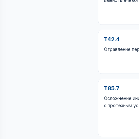
Вывих плечевог
T42.4
Отравление пе
T85.7
Осложнение ин
с протезным у