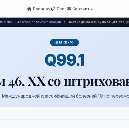
Главная
Блог
Контакты
мание: имеются противопоказания.
Необходима консультация специ
МКБ-10
Q99.1
 46, XX со штрихов
 Международной классификации болезней 10-го пересм
.1