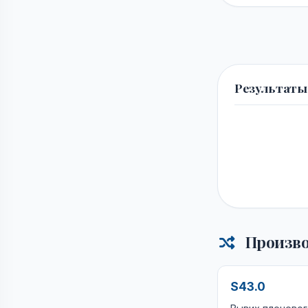
Результаты
Произво
S43.0