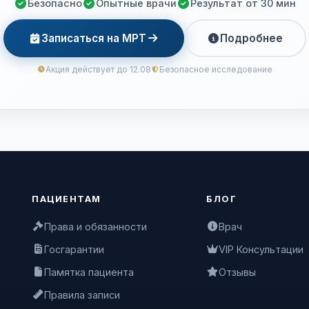
Безопасно
Опытные врачи
Результат от 30 мин
Записаться на МРТ
Подробнее
Акция действует до 12.08
Безопасное исследование
ПАЦИЕНТАМ
БЛОГ
Права и обязанности
Врач
Госгарантии
VIP Консультации
Памятка пациента
Отзывы
Правила записи