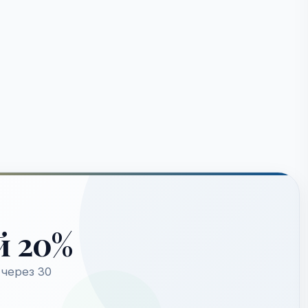
й 20%
через 30