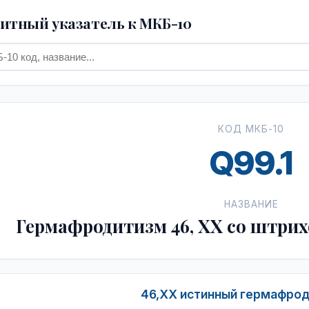
тный указатель к МКБ-10
КОД МКБ-10
Q99.1
НАЗВАНИЕ
Гермафродитизм 46, XX со штри
46,XX истинный гермафроди