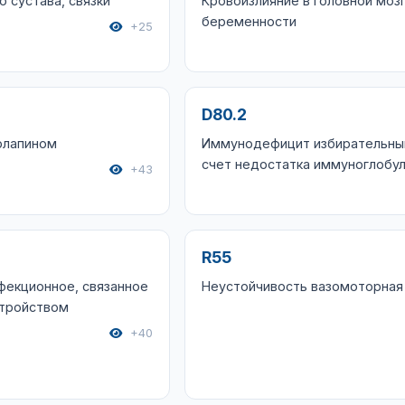
о сустава, связки
Кровоизлияние в головной мозг
беременности
+25
D80.2
рлапином
Иммунодефицит избирательны
счет недостатка иммуноглобул
+43
R55
фекционное, связанное
Неустойчивость вазомоторная
стройством
+40