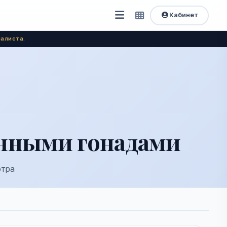
Кабинет
Открыть
Быстрый
доступ
меню
алиста.
анными гонадами
отра