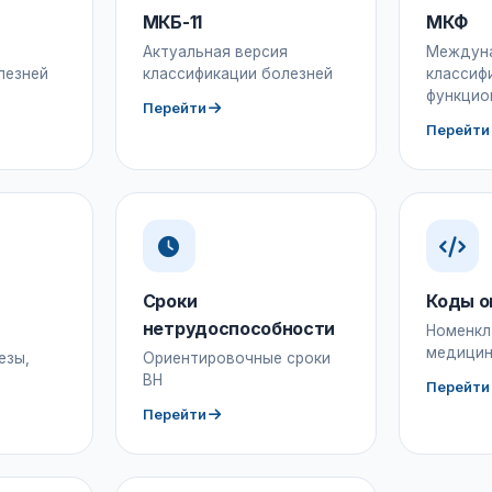
МКБ-11
МКФ
Актуальная версия
Междун
лезней
классификации болезней
классиф
функцио
Перейти
Перейти
Сроки
Коды о
нетрудоспособности
Номенкл
медицин
езы,
Ориентировочные сроки
ВН
Перейти
Перейти