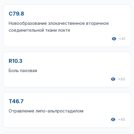
C79.8
Новообразование злокачественное вторичное
соединительной ткани локтя
+41
R10.3
Боль паховая
+65
T46.7
Отравление липо-альпростадилом
+45