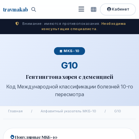
travma
kab
Кабинет
Открыть
Быстрый
Поиск
доступ
меню
Внимание: имеются противопоказания.
Необходима
консультация специалиста.
МКБ-10
G10
Гентингтона хорея с деменцией
Код Международной классификации болезней 10-го
пересмотра
Главная
/
Алфавитный указатель МКБ-10
/
G10
Популярные МКБ-10