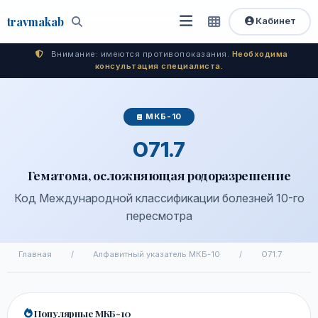
travma
kab
Кабинет
Открыть
Быстрый
Поиск
доступ
меню
Внимание: имеются противопоказания.
Необходима
консультация специалиста.
МКБ-10
O71.7
Гематома, осложняющая родоразрешение
Код Международной классификации болезней 10-го
пересмотра
Главная
/
Алфавитный указатель МКБ-10
/
O71.7
Популярные МКБ-10