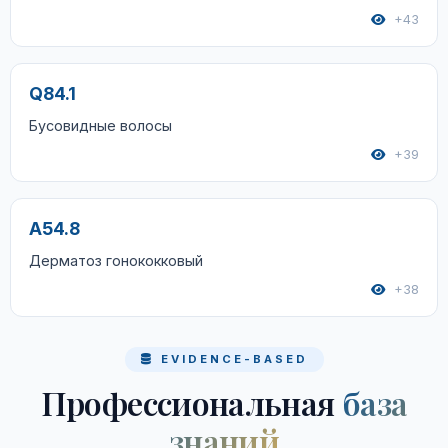
+43
Q84.1
Бусовидные волосы
+39
A54.8
Дерматоз гонококковый
+38
EVIDENCE-BASED
Профессиональная
база
знаний