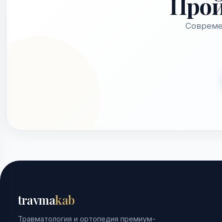
Про
Совреме
travma
kab
Травматология и ортопедия премиум-