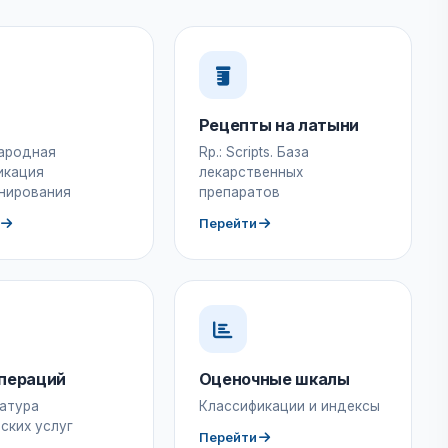
Рецепты на латыни
ародная
Rp.: Scripts. База
икация
лекарственных
нирования
препаратов
Перейти
пераций
Оценочные шкалы
атура
Классификации и индексы
ских услуг
Перейти