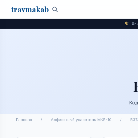
travma
kab
Поиск
Вни
Код
Главная
/
Алфавитный указатель МКБ-10
/
B37