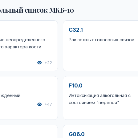
льный список МКБ-10
C32.1
ие неопределенного
Рак ложных голосовых связок
го характера кости
+22
F10.0
рожденный
Интоксикация алкогольная с
состоянием "перепоя"
+47
G06.0