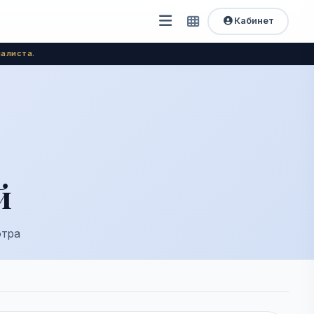
Кабинет
Открыть
Быстрый
доступ
меню
алиста.
й
отра