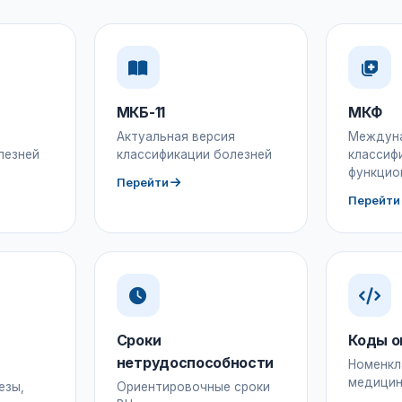
МКБ-11
МКФ
Актуальная версия
Междун
лезней
классификации болезней
классиф
функцио
Перейти
Перейти
Сроки
Коды о
нетрудоспособности
Номенкл
медицин
езы,
Ориентировочные сроки