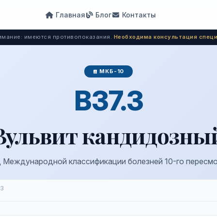
Главная
Блог
Контакты
мание: имеются противопоказания.
Необходима консультация специ
МКБ-10
B37.3
Вульвит кандидозны
 Международной классификации болезней 10-го пересм
.3