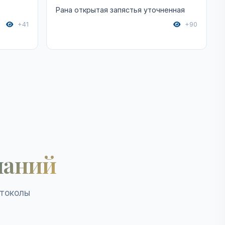
Рана открытая запястья уточненная
+41
+90
наний
отоколы