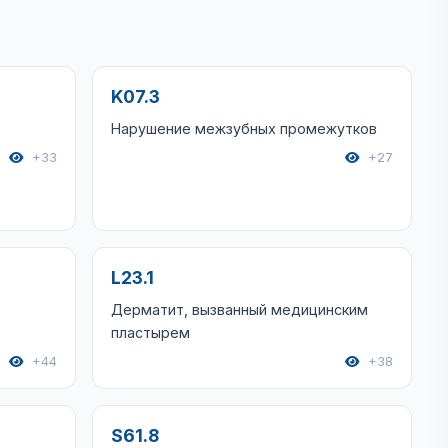
K07.3
Нарушение межзубных промежутков
+33
+27
L23.1
Дерматит, вызванный медицинским
пластырем
+44
+38
S61.8