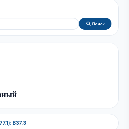
Поиск
зный
7.1): B37.3