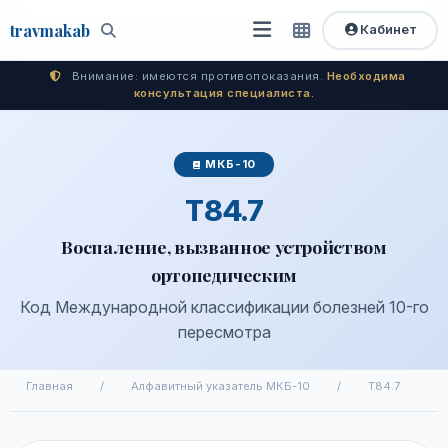
travma
kab
Кабинет
Открыть
Быстрый
Поиск
доступ
меню
Внимание: имеются противопоказания.
Необходима
консультация специалиста.
МКБ-10
T84.7
Воспаление, вызванное устройством
ортопедическим
Код Международной классификации болезней 10-го
пересмотра
Главная
/
Алфавитный указатель МКБ-10
/
T84.7