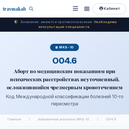
travma
kab
Кабинет
Открыть
Быстрый
Поиск
доступ
меню
Внимание: имеются противопоказания.
Необходима
консультация специалиста.
МКБ-10
O04.6
Аборт по медицинским показаниям при
психических расстройствах неуточненный,
осложнившийся чрезмерным кровотечением
Код Международной классификации болезней 10-го
пересмотра
Главная
/
Алфавитный указатель МКБ-10
/
O04.6