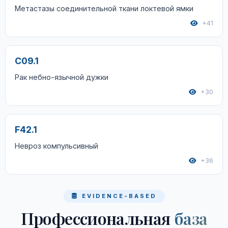
Метастазы соединительной ткани локтевой ямки
+41
C09.1
Рак небно-язычной дужки
+30
F42.1
Невроз компульсивный
+36
EVIDENCE-BASED
Профессиональная
база