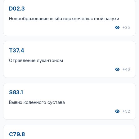
D02.3
Новообразование in situ верхнечелюстной пазухи
+35
T37.4
Отравление лукантоном
+46
S83.1
Вывих коленного сустава
+52
C79.8